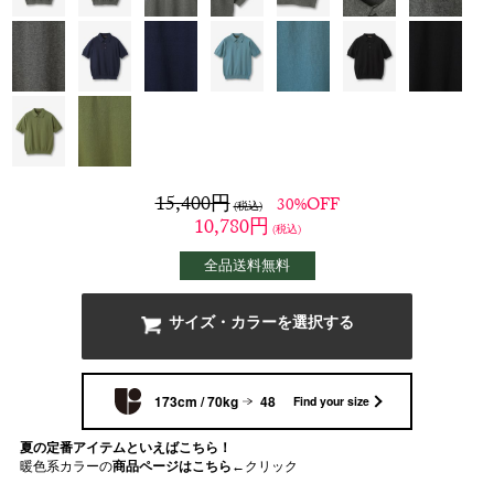
15,400
円
30%OFF
(税込)
10,780
円
(税込)
全品送料無料
サイズ・カラーを選択する
173cm / 70kg
48
Find your size
夏の定番アイテムといえばこちら！
暖色系カラーの
商品ページはこちら
←クリック