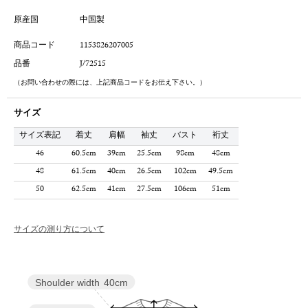
原産国
中国製
商品コード
1153826207005
品番
J/72515
（お問い合わせの際には、上記商品コードをお伝え下さい。）
サイズ
サイズ表記
着丈
肩幅
袖丈
バスト
裄丈
46
60.5cm
39cm
25.5cm
98cm
48cm
48
61.5cm
40cm
26.5cm
102cm
49.5cm
50
62.5cm
41cm
27.5cm
106cm
51cm
サイズの測り方について
Shoulder width
40cm