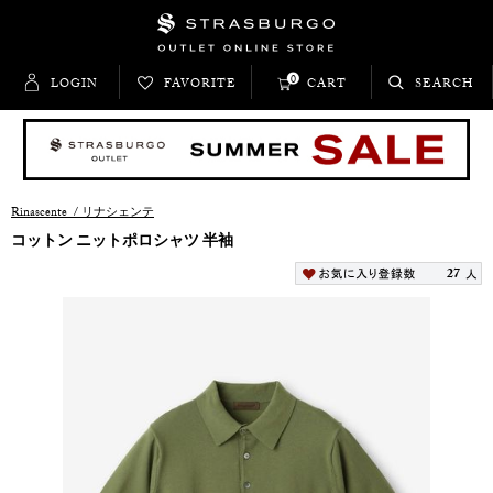
0
LOGIN
FAVORITE
CART
SEARCH
Rinascente
/
リナシェンテ
コットン ニットポロシャツ 半袖
27