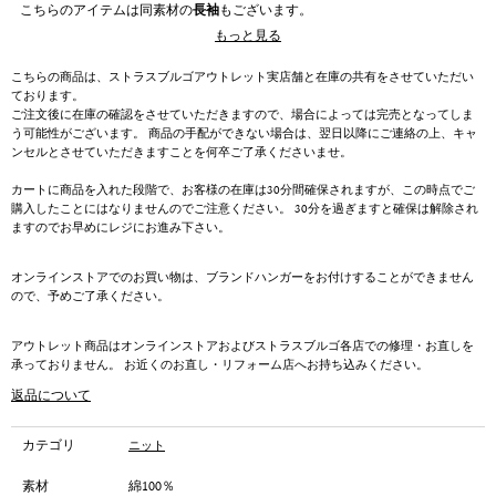
こちらのアイテムは同素材の
長袖
もございます。
もっと見る
イタリア糸を中心とした素材を使用し、長年に渡り培った深い知識と技術、
ノウハウをもとに様々なアイテムを展開する「Rinascente」。シンプルなデザ
こちらの商品は、ストラスブルゴアウトレット実店舗と在庫の共有をさせていただい
イン性と緻密に計算されたパターンメイキングによりハイクオリティな着心
ております。
地も実現しています。昨年も多数のご注文いただいているこちらは春～秋に
ご注文後に在庫の確認をさせていただきますので、場合によっては完売となってしま
かけてお召いただけるアイテムとなっております。早期完売が予想されます
う可能性がございます。 商品の手配ができない場合は、翌日以降にご連絡の上、キャ
ので色が揃っているうちにワードローブに加えてみてはいかがでしょうか。
ンセルとさせていただきますことを何卒ご了承くださいませ。
スタイリングに変化をつけるアイテムとして、
半袖ボーダーニット
もぜひご
カートに商品を入れた段階で、お客様の在庫は30分間確保されますが、この時点でご
覧ください。
購入したことにはなりませんのでご注意ください。 30分を過ぎますと確保は解除され
ますのでお早めにレジにお進み下さい。
オンラインストアでのお買い物は、ブランドハンガーをお付けすることができません
ので、予めご了承ください。
アウトレット商品はオンラインストアおよびストラスブルゴ各店での修理・お直しを
承っておりません。 お近くのお直し・リフォーム店へお持ち込みください。
返品について
カテゴリ
ニット
素材
綿100％