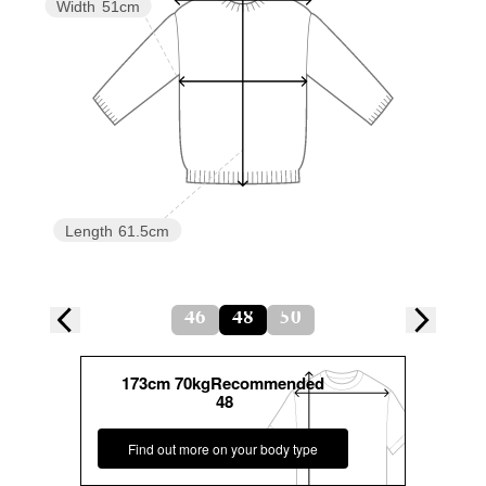
Width
51cm
Length
61.5cm
46
48
50
173cm 70kgRecommended
48
Find out more on your body type