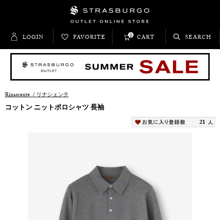
0
LOGIN
FAVORITE
CART
SEARCH
Rinascente
/
リナシェンテ
コットン ニットポロシャツ 長袖
21