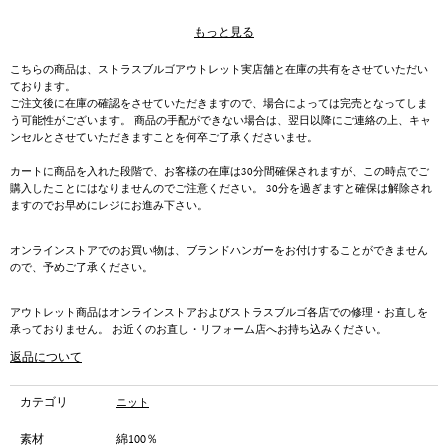
夏の定番としてご好評いただいているニットポロシャツに、待望の長袖タイ
もっと見る
プが加わりました。イタリア糸を中心とした素材を使用し、長年に渡り培っ
た深い知識と技術、ノウハウをもとに様々なアイテムを展開する
こちらの商品は、ストラスブルゴアウトレット実店舗と在庫の共有をさせていただい
「Rinascente」。シンプルなデザイン性と緻密に計算されたパターンメイキン
ております。
グによりハイクオリティな着心地も実現しています。上品さと落ち着きのあ
ご注文後に在庫の確認をさせていただきますので、場合によっては完売となってしま
る長袖タイプはスタイリングの幅を広げてくれる一着に仕上がっています。
う可能性がございます。 商品の手配ができない場合は、翌日以降にご連絡の上、キャ
早期完売が予想されますので色が揃っているうちにワードローブに加えてみ
ンセルとさせていただきますことを何卒ご了承くださいませ。
てはいかがでしょうか。
カートに商品を入れた段階で、お客様の在庫は30分間確保されますが、この時点でご
購入したことにはなりませんのでご注意ください。 30分を過ぎますと確保は解除され
ますのでお早めにレジにお進み下さい。
オンラインストアでのお買い物は、ブランドハンガーをお付けすることができません
ので、予めご了承ください。
アウトレット商品はオンラインストアおよびストラスブルゴ各店での修理・お直しを
承っておりません。 お近くのお直し・リフォーム店へお持ち込みください。
返品について
カテゴリ
ニット
素材
綿100％