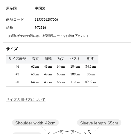
原産国
中国製
商品コード
1153826207006
品番
J/72516
（お問い合わせの際には、上記商品コードをお伝え下さい。）
サイズ
サイズ表記
着丈
肩幅
袖丈
バスト
裄丈
46
62cm
41cm
64cm
104cm
84.5cm
48
63cm
42cm
65cm
108cm
86cm
50
64cm
43cm
66cm
112cm
87.5cm
サイズの測り方について
Sleeve length
65cm
Shoulder width
42cm