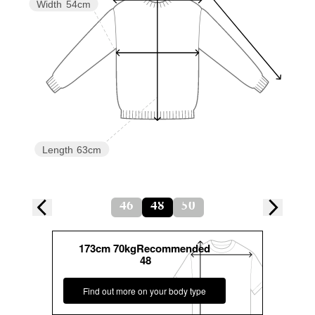
Width
54cm
Length
63cm
46
48
50
173cm 70kgRecommended
48
Find out more on your body type