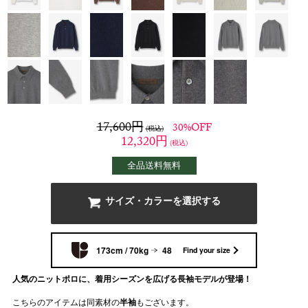
17,600
円
30%OFF
(税込)
12,320
円
(税込)
全品送料無料
サイズ・カラーを選択する
173cm / 70kg
48
Find your size
人気のニットポロに、着用シーズンを広げる長袖モデルが登場！
こちらのアイテムは同素材の
半袖
もございます。