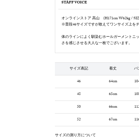
STAFF VOICE
オンラインストア 高山 (H171cm W62kg / SIZE
※普段46サイズですが敢えてワンサイズ上を
体のラインによく馴染むホールガーメントニ
さを感じさせる大人な一枚でございます。
サイズ表記
着丈
バ
46
64cm
10
48
65cm
10
50
66cm
11
52
67cm
11
サイズの測り方について