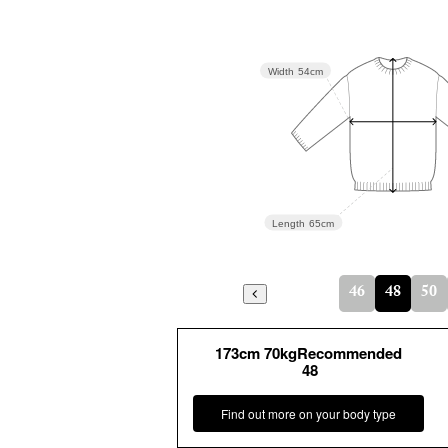
Width
54cm
Length
65cm
46
48
50
173cm 70kgRecommended
48
Find out more on your body type