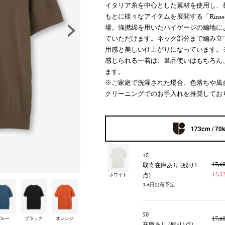
イタリア糸を中心とした素材を使用し、
もとに様々なアイテムを展開する「Rinas
場。強撚綿を用いたハイゲージの編地に
ていただけます。ネック部分まで編み立
用感と美しい仕上がりになっています。
感じられる一着は、単品使いはもちろん
ます。
※ご家庭で洗濯された場合、色落ちや風
クリーニングでのお手入れを推奨してお
173cm / 70
48
17,
取寄在庫あり (残り1
12,
点)
ホワイト
3-6日出荷予定
50
17,
ブルー
ブラック
オレンジ