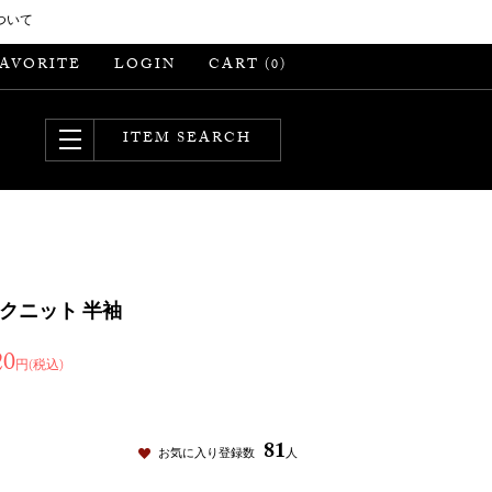
ついて
FAVORITE
LOGIN
CART (
)
0
ITEM SEARCH
クニット 半袖
20
円(税込)
81
お気に入り登録数
人