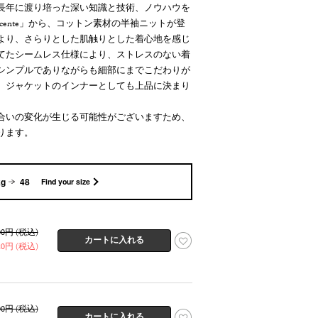
長年に渡り培った深い知識と技術、ノウハウを
cente」から、コットン素材の半袖ニットが登
より、さらりとした肌触りとした着心地を感じ
てたシームレス仕様により、ストレスのない着
シンプルでありながらも細部にまでこだわりが
、ジャケットのインナーとしても上品に決まり
合いの変化が生じる可能性がございますため、
ります。
kg
48
Find your size
600円 (税込)
320円 (税込)
600円 (税込)