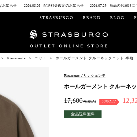
なお知らせ
2026.08.03
配送料金改定のお知らせ
2026.07.29
商品のお届けに
STRASBURGO
BRAND
BLOG
＞
Rinascente
＞
ニット
＞
ホールガーメント クルーネックニット 半袖
Rinascente
/
リナシェンテ
ホールガーメント クルーネッ
17,600
12,3
30%OFF
円(税込)
全品送料無料