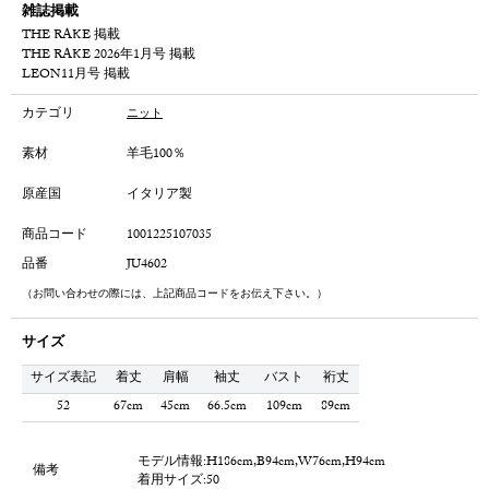
雑誌掲載
THE RAKE 掲載
THE RAKE 2026年1月号 掲載
LEON11月号 掲載
カテゴリ
ニット
素材
羊毛100％
原産国
イタリア製
商品コード
1001225107035
品番
JU4602
（お問い合わせの際には、上記商品コードをお伝え下さい。）
サイズ
サイズ表記
着丈
肩幅
袖丈
バスト
裄丈
52
67cm
45cm
66.5cm
109cm
89cm
モデル情報:H186cm,B94cm,W76cm,H94cm
備考
着用サイズ:50