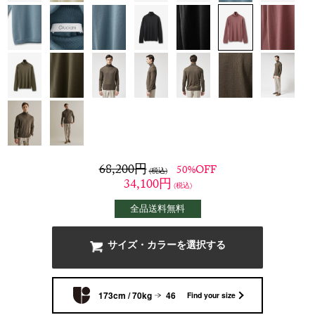
68,200
円
50%OFF
(税込)
34,100
円
(税込)
全品送料無料
サイズ・カラーを選択する
173cm / 70kg
46
Find your size