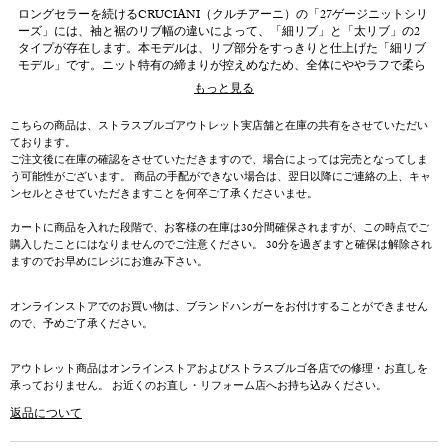
ロングセラーを続けるCRUCIANI（クルチアーニ）の「27ゲージニットシリ
ーズ」には、袖と裾のリブ幅の違いによって、「細リブ」と「太リブ」の2
タイプが存在します。本モデルは、リブ部分をすっきりと仕上げた「細リブ
モデル」です。ニット特有の締まりが控えめなため、全体にややラフで柔ら
かな印象を与えてくれます。タートルネックの上品さはそのままに、カジュ
もっと見る
アルなブルゾンやコートとの相性も良く、デイリーな着こなしに溶け込む一
枚です。もちろん、ジャケットスタイルやスーツのインナーにも好適です。
こちらの商品は、ストラスブルゴアウトレット実店舗と在庫の共有をさせていただい
場面を問わず活躍する、汎用性の高いベーシックアイテムです。
ております。
ご注文後に在庫の確認をさせていただきますので、場合によっては完売となってしま
27ゲージシリーズ
う可能性がございます。 商品の手配ができない場合は、翌日以降にご連絡の上、キャ
毎シーズン豊富なカラーバリエーションを展開する27ゲージシリーズは、色
ンセルとさせていただきますことを何卒ご了承くださいませ。
数の多さにとどまらず、いずれも印象的な美しいトーンに仕上げられている
のが特徴です。春夏はコットン、秋冬はウールと、素材によって異なる表情
カートに商品を入れた段階で、お客様の在庫は30分間確保されますが、この時点でご
を楽しめるのも魅力のひとつです。こちらの商品に採用されているのは、繊
購入したことにはなりませんのでご注意ください。 30分を過ぎますと確保は解除され
細なエキストラファイン・メリノウールです。しっとりとしたなめらかなタ
ますのでお早めにレジにお進み下さい。
ッチと美しいドレープ感があり、特に太陽の光に照らされた際の艶やかさは
格別です。さらに、世界でも希少な「フルファッション編み機」を用いてゆ
っくりと編み上げることで、編み目の詰まりと均一な整いを両立します。肌
オンラインストアでのお買い物は、ブランドハンガーをお付けすることができません
をなでるようなやさしい風合いと、適度なハリ感を併せ持つ立体的なシルエ
ので、予めご了承ください。
ットが、クルチアーニの高い完成度を物語ります。
アウトレット商品はオンラインストアおよびストラスブルゴ各店での修理・お直しを
承っておりません。 お近くのお直し・リフォーム店へお持ち込みください。
返品について