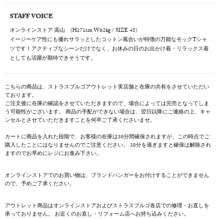
STAFF VOICE
オンラインストア 高山 (H171cm W62kg / SIZE 48)
イージーケア性にも優れサラッとしたコットン風合いが特徴の万能なモックTシャ
ツです！アクティブなシーンだけでなく、お休みの日のお出かけ着・リラックス着
としても活躍が期待できそうです。
こちらの商品は、ストラスブルゴアウトレット実店舗と在庫の共有をさせていただい
ております。
ご注文後に在庫の確認をさせていただきますので、場合によっては完売となってしま
う可能性がございます。 商品の手配ができない場合は、翌日以降にご連絡の上、キャ
ンセルとさせていただきますことを何卒ご了承くださいませ。
カートに商品を入れた段階で、お客様の在庫は30分間確保されますが、この時点でご
購入したことにはなりませんのでご注意ください。 30分を過ぎますと確保は解除され
ますのでお早めにレジにお進み下さい。
オンラインストアでのお買い物は、ブランドハンガーをお付けすることができません
ので、予めご了承ください。
アウトレット商品はオンラインストアおよびストラスブルゴ各店での修理・お直しを
承っておりません。 お近くのお直し・リフォーム店へお持ち込みください。