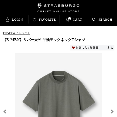
0
LOGIN
FAVORITE
CART
SEARCH
TRATTO
/
トラット
【E-MEN】リバー天竺 半袖モックネックTシャツ
5