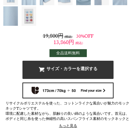
19,800
円
30%OFF
(税込)
13,860
円
(税込)
全品送料無料
サイズ・カラーを選択する
173cm / 70kg
50
Find your size
リサイクルポリエステルを使った、コットンライクな風合いが魅力のモック
ネックTシャツです。
環境に配慮した素材ながら、肌触りの良い綿のような風合いです。首元は、
ボディと同じ糸を使った伸縮性の高いスパンフライス素材のモックネックと
なっており、自然なフィット感で心地よく着ていただけます。
もっと見る