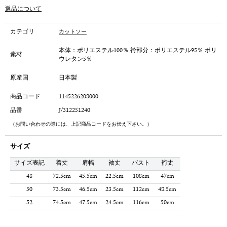
返品について
カテゴリ
カットソー
本体：ポリエステル100％ 衿部分：ポリエステル95％ ポリ
素材
ウレタン5％
原産国
日本製
商品コード
1145226208000
品番
J/312251240
（お問い合わせの際には、上記商品コードをお伝え下さい。）
サイズ
サイズ表記
着丈
肩幅
袖丈
バスト
裄丈
48
72.5cm
45.5cm
22.5cm
108cm
47cm
50
73.5cm
46.5cm
23.5cm
112cm
48.5cm
52
74.5cm
47.5cm
24.5cm
116cm
50cm