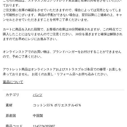
こちらの商品は、ストラスブルゴアウトレット実店舗と在庫の共有をさせていただい
ております。
ご注文後に在庫の確認をさせていただきますので、場合によっては完売となってしま
う可能性がございます。 商品の手配ができない場合は、翌日以降にご連絡の上、キャ
ンセルとさせていただきますことを何卒ご了承くださいませ。
カートに商品を入れた段階で、お客様の在庫は30分間確保されますが、この時点でご
購入したことにはなりませんのでご注意ください。 30分を過ぎますと確保は解除され
ますのでお早めにレジにお進み下さい。
オンラインストアでのお買い物は、ブランドハンガーをお付けすることができません
ので、予めご了承ください。
アウトレット商品はオンラインストアおよびストラスブルゴ各店での修理・お直しを
承っておりません。 お近くのお直し・リフォーム店へお持ち込みください。
返品について
カテゴリ
パンツ
素材
コットン55％ ポリエステル45％
原産国
中国製
商品コード
1145226205007