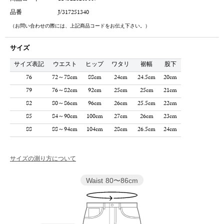
品番
J/317251340
（お問い合わせの際には、上記商品コードをお伝え下さい。）
サイズ
サイズ表記
ウエスト
ヒップ
ワタリ
裾幅
股下
76
72～78cm
88cm
24cm
24.5cm
20cm
79
76～82cm
92cm
25cm
25cm
21cm
82
80～86cm
96cm
26cm
25.5cm
22cm
85
84～90cm
100cm
27cm
26cm
23cm
88
88～94cm
104cm
28cm
26.5cm
24cm
サイズの測り方について
Waist
80〜86cm