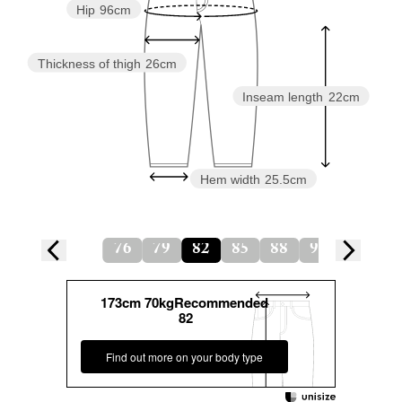
Hip
96cm
Thickness of thigh
26cm
Inseam length
22cm
Hem width
25.5cm
76
79
82
85
88
91
173cm 70kgRecommended
82
Find out more on your body type