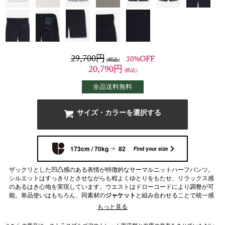
29,700
円
30%OFF
(税込)
20,790
円
(税込)
全品送料無料
サイズ・カラーを選択する
173cm / 70kg
82
Find your size
ザックリとした凹凸感のある表情が特徴的なサーマルニットハーフパンツ。
シルエットはすっきりとさせながらも程よくゆとりをもたせ、リラックス感
のあるはき心地を実現しています。ウエストはドローコードにより調整が可
能。単品使いはもちろん、同素材の
ジャケット
と組み合わせることで統一感
のあるセットアップを楽しむことができます。タウンからリゾートまで多彩
もっと見る
なシーンで活躍してくれそうな一着です。