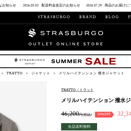
なお知らせ
2026.08.03
配送料金改定のお知らせ
2026.07.29
商品のお届けに
STRASBURGO
BRAND
BLOG
＞
TRATTO
＞
ジャケット
＞
メリルハイテンション 撥水ジャケット
TRATTO
/
トラット
メリルハイテンション 撥水
46,200
32,3
30%OFF
円(税込)
全品送料無料