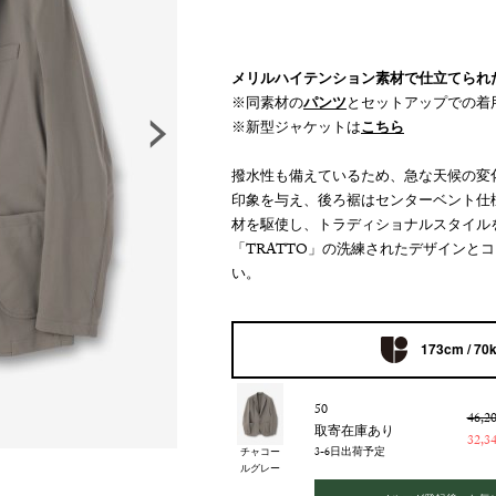
メリルハイテンション素材で仕立てられ
※同素材の
パンツ
とセットアップでの着
※新型ジャケットは
こちら
撥水性も備えているため、急な天候の変
印象を与え、後ろ裾はセンターベント仕
材を駆使し、トラディショナルスタイル
「TRATTO」の洗練されたデザインと
い。
173cm / 70
50
46,
取寄在庫あり
32,
3-6日出荷予定
チャコー
ルグレー