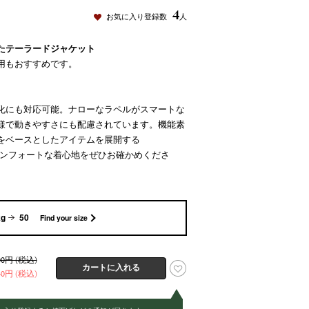
4
お気に入り登録数
人
たテーラードジャケット
用もおすすめです。
化にも対応可能。ナローなラペルがスマートな
様で動きやすさにも配慮されています。機能素
をベースとしたアイテムを展開する
コンフォートな着心地をぜひお確かめくださ
kg
50
Find your size
200円 (税込)
340円 (税込)