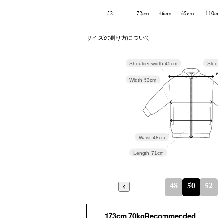
52
72cm
46cm
65cm
110c
サイズの測り方について
Slee
Shoulder width
45cm
Width
53cm
Waist
48cm
Length
71cm
48
50
52
173cm 70kgRecommended