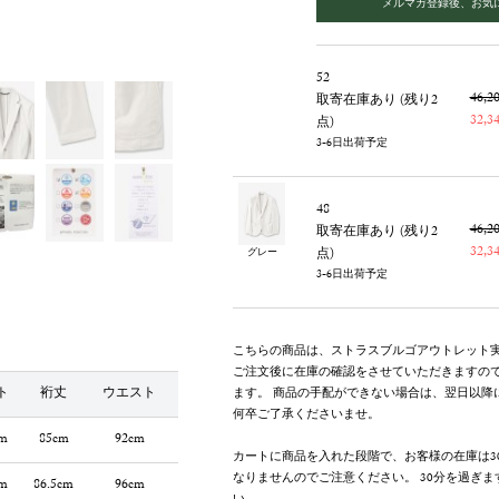
メルマガ登録後、お気
52
46,
取寄在庫あり (残り2
32,
点)
3-6日出荷予定
48
46,
取寄在庫あり (残り2
32,
点)
グレー
3-6日出荷予定
こちらの商品は、ストラスブルゴアウトレット
ご注文後に在庫の確認をさせていただきますの
ト
裄丈
ウエスト
ます。 商品の手配ができない場合は、翌日以降
何卒ご了承くださいませ。
m
85cm
92cm
カートに商品を入れた段階で、お客様の在庫は3
なりませんのでご注意ください。 30分を過ぎ
m
86.5cm
96cm