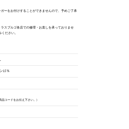
ンガーをお付けすることができませんので、予めご了承
トラスブルゴ各店での修理・お直しを承っておりませ
みください。
ト
ン15％
商品コードをお伝え下さい。)