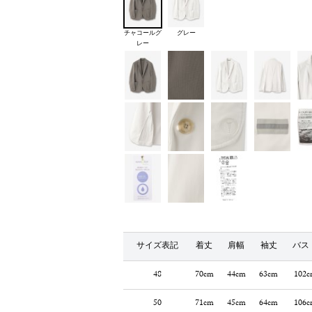
チャコールグ
グレー
レー
サイズ表記
着丈
肩幅
袖丈
バス
48
70cm
44cm
63cm
102c
50
71cm
45cm
64cm
106c