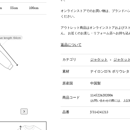
い。
m
88cm
100cm
オンラインストアでのお買い物は、ブランドハ
ください。
アウトレット商品はオンラインストアおよびス
ん。 お近くのお直し・リフォーム店へお持ち込
ve length
64cm
返品について
カテゴリ
ジャケット
>
ジャケッ
素材
ナイロン85％ ポリウレタ
原産国
中国製
1145226202006
商品コード
(お問い合わせの際には、上記
品番
J/314241213