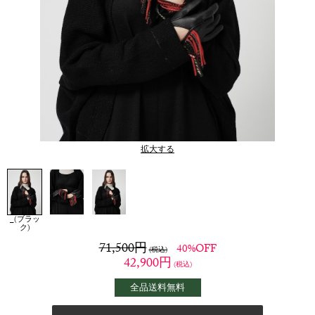
拡大する
_(ブラッ
ク)
71,500
円
40%OFF
(税込)
42,900
円
(税込)
全品送料無料