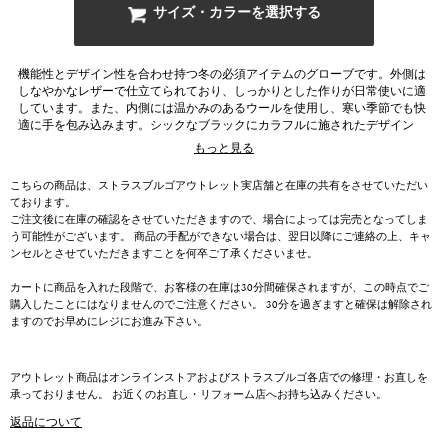
サイズ・カラーを選択する
機能性とデザイン性を合わせ持つ冬の必須アイテムのグローブです。外側は
しなやかなレザーで仕立てられており、しっかりとした作りが日常使いに適
しています。また、内側には温かみのあるウールを使用し、寒い季節でも快
適に手を包み込みます。シックなブラックにカラフルに施されたデザイン
は、シンプルなコーディネートに華やかさを加え、アクセントとしても楽し
もっと見る
めます。モノトーンのコートやダウンジャケットに合わせることで、スタイ
リッシュに仕上がります。
こちらの商品は、ストラスブルゴアウトレット実店舗と在庫の共有をさせていただい
ております。
ご注文後に在庫の確認をさせていただきますので、場合によっては完売となってしま
う可能性がございます。 商品の手配ができない場合は、翌日以降にご連絡の上、キャ
ンセルとさせていただきますことを何卒ご了承くださいませ。
カートに商品を入れた段階で、お客様の在庫は30分間確保されますが、この時点でご
購入したことにはなりませんのでご注意ください。 30分を過ぎますと確保は解除され
ますのでお早めにレジにお進み下さい。
アウトレット商品はオンラインストアおよびストラスブルゴ各店での修理・お直しを
承っておりません。 お近くのお直し・リフォーム店へお持ち込みください。
返品について