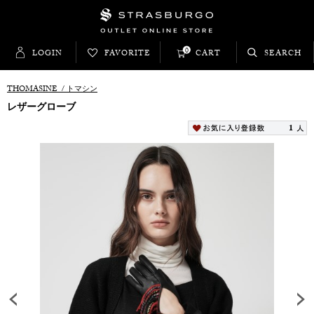
0
LOGIN
FAVORITE
CART
SEARCH
THOMASINE
/
トマシン
レザーグローブ
1