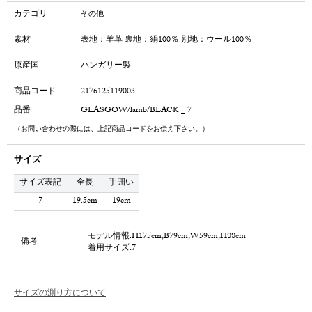
カテゴリ
その他
素材
表地：羊革 裏地：絹100％ 別地：ウール100％
原産国
ハンガリー製
商品コード
2176125119003
品番
GLASGOW/lamb/BLACK _ 7
（お問い合わせの際には、上記商品コードをお伝え下さい。）
サイズ
サイズ表記
全長
手囲い
7
19.5cm
19cm
モデル情報:H175cm,B79cm,W59cm,H88cm
備考
着用サイズ:7
サイズの測り方について