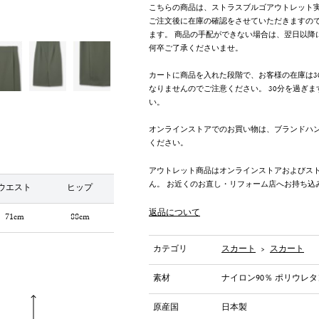
こちらの商品は、ストラスブルゴアウトレット
ご注文後に在庫の確認をさせていただきますの
ます。 商品の手配ができない場合は、翌日以降
何卒ご了承くださいませ。
カートに商品を入れた段階で、お客様の在庫は3
なりませんのでご注意ください。 30分を過ぎ
い。
オンラインストアでのお買い物は、ブランドハ
ください。
アウトレット商品はオンラインストアおよびス
ん。 お近くのお直し・リフォーム店へお持ち込
ウエスト
ヒップ
返品について
71cm
88cm
カテゴリ
スカート
>
スカート
素材
ナイロン90％ ポリウレタ
原産国
日本製