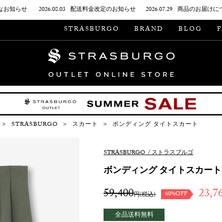
なお知らせ
2026.08.03
配送料金改定のお知らせ
2026.07.29
商品のお届けに
STRASBURGO
BRAND
BLOG
＞
STRASBURGO
＞
スカート
＞
ボンディング タイトスカート
STRASBURGO
/
ストラスブルゴ
ボンディング タイトスカート
59,400
23,7
60%OFF
円(税込)
全品送料無料