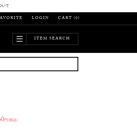
ついて
FAVORITE
LOGIN
CART (
)
0
ITEM SEARCH
60
円(税込)