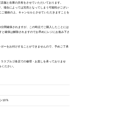
実店舗と在庫の共有をさせていただいております。
で、場合によっては完売となってしまう可能性がござい
にご連絡の上、キャンセルとさせていただきますことを
0分間確保されますが、この時点でご購入したことには
ますと確保は解除されますのでお早めにレジにお進み下さ
ンガーをお付けすることができませんので、予めご了承
トラスブルゴ各店での修理・お直しを承っておりませ
みください。
ン10％