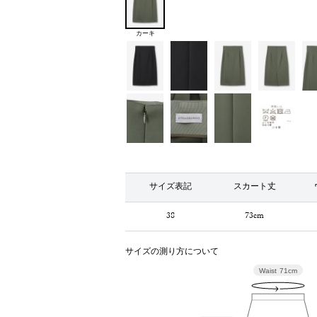
カーキ
サイズ表記
スカート丈
38
73cm
サイズの測り方について
Waist
71cm