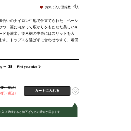
4
お気に入り登録数
人
風合いのナイロン生地で仕立てられた、ベーシ
つつ、裾に向かって広がりをもたせた美しいA
ードを演出。後ろ裾の中央にはスリットを入
ます。トップスを選ばずに合わせやすく、着回
kg
38
Find your size
400円 (税込)
760円 (税込)
に入り登録すると値下げなどの通知が届きます