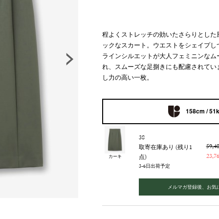
程よくストレッチの効いたさらりとした
ックなスカート。ウエストをシェイプし
ラインシルエットが大人フェミニンなム
れ、スムーズな足捌きにも配慮されてい
し力の高い一枚。
158cm / 51
38
59,
取寄在庫あり (残り1
23,
点)
カーキ
3-6日出荷予定
メルマガ登録後、お気