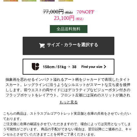
77,000
円
70%OFF
(税込)
23,100
円
(税込)
全品送料無料
サイズ・カラーを選択する
158cm / 51kg
38
Find your size
抽象画を思わせるインパクト溢れるアート柄をジャカードで表現したタイト
スカート。レッグラインに沿うようなシルエットがスマートな立ち姿を後押
しします。前ウエストの両サイドにはデコラティブなビジューボタン付きの
フラップポケットをレイアウト。フロント左裾には深めのスリットが施され
ているので、程よい抜け感があり足捌きも良好。
もっと見る
こちらの商品は、ストラスブルゴアウトレット実店舗と在庫の共有をさせていただい
ております。
ご注文後に在庫の確認をさせていただきますので、場合によっては完売となってしま
う可能性がございます。 商品の手配ができない場合は、翌日以降にご連絡の上、キャ
ンセルとさせていただきますことを何卒ご了承くださいませ。