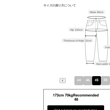
サイズの測り方について
Waist
86cm
Hip
100cm
Thickness of thigh
31cm
Inse
Hem width
44
46
48
50
173cm 70kgRecommended
48
Find out more on your body type