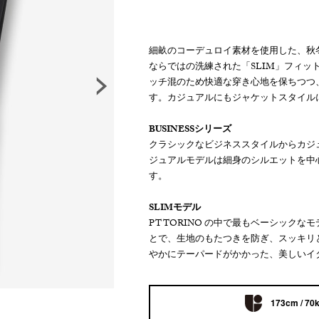
細畝のコーデュロイ素材を使用した、秋冬
ならではの洗練された「SLIM」フィッ
ッチ混のため快適な穿き心地を保ちつつ
す。カジュアルにもジャケットスタイル
BUSINESSシリーズ
クラシックなビジネススタイルからカジ
ジュアルモデルは細身のシルエットを中
す。
SLIMモデル
PT TORINO の中で最もベーシック
とで、生地のもたつきを防ぎ、スッキリ
やかにテーパードがかかった、美しいイ
173cm / 70