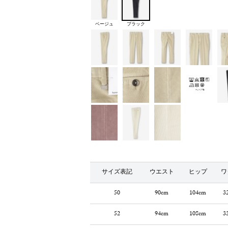
ベージュ
ブラック
サイズ表記
ウエスト
ヒップ
ワ
50
90cm
104cm
3
52
94cm
108cm
3