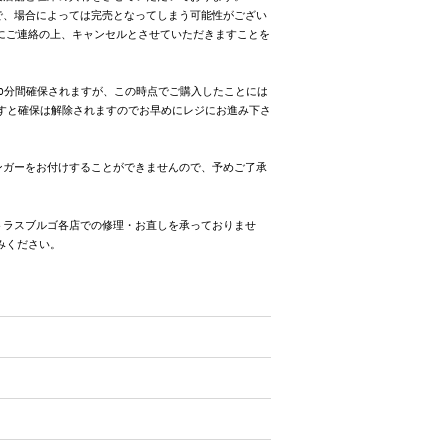
で、場合によっては完売となってしまう可能性がござい
にご連絡の上、キャンセルとさせていただきますことを
0分間確保されますが、この時点でご購入したことには
ますと確保は解除されますのでお早めにレジにお進み下さ
ンガーをお付けすることができませんので、予めご了承
トラスブルゴ各店での修理・お直しを承っておりませ
みください。