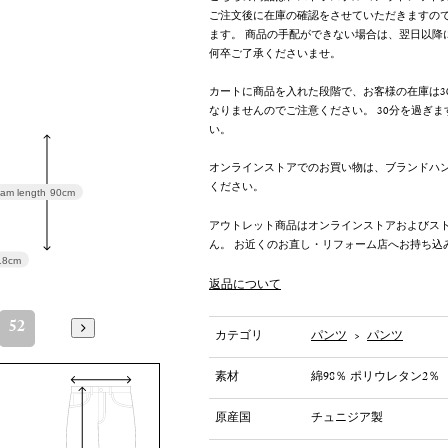
ご注文後に在庫の確認をさせていただきますの
ます。 商品の手配ができない場合は、翌日以降
何卒ご了承くださいませ。
カートに商品を入れた段階で、お客様の在庫は3
なりませんのでご注意ください。 30分を過ぎ
い。
オンラインストアでのお買い物は、ブランドハ
ください。
am length
90cm
アウトレット商品はオンラインストアおよびス
ん。 お近くのお直し・リフォーム店へお持ち込
18cm
返品について
52
カテゴリ
パンツ
>
パンツ
素材
綿98％ ポリウレタン2％
原産国
チュニジア製