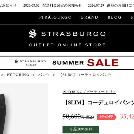
なお知らせ
2026.08.03
配送料金改定のお知らせ
2026.07.29
商品のお届けに
STRASBURGO
BRAND
BLOG
＞
PT TORINO
＞
パンツ
＞
【SLIM】コーデュロイパンツ
PT TORINO
/
ピーティー トリノ
【SLIM】コーデュロイパン
50,600
35,4
30%OFF
円(税込)
全品送料無料