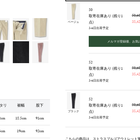
50
50,
取寄在庫あり (残り1
35,
点)
ベージュ
3-6日出荷予定
メルマガ登録後、お気
52
50,
取寄在庫あり (残り1
35,
点)
3-6日出荷予定
52
50,
タリ
裾幅
股下
取寄在庫あり (残り1
35,
点)
ブラック
3-6日出荷予定
2cm
18.5cm
91cm
3cm
19cm
92cm
こちらの商品は、ストラスブルゴアウトレット