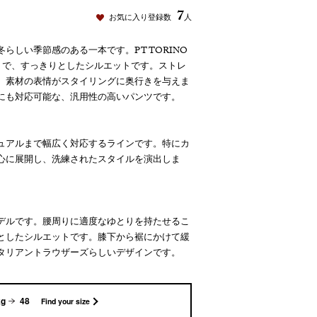
7
お気に入り登録数
人
らしい季節感のある一本です。PT TORINO
トで、すっきりとしたシルエットです。ストレ
、素材の表情がスタイリングに奥行きを与えま
にも対応可能な、汎用性の高いパンツです。
ュアルまで幅広く対応するラインです。特にカ
心に展開し、洗練されたスタイルを演出しま
なモデルです。腰周りに適度なゆとりを持たせるこ
としたシルエットです。膝下から裾にかけて緩
タリアントラウザーズらしいデザインです。
kg
48
Find your size