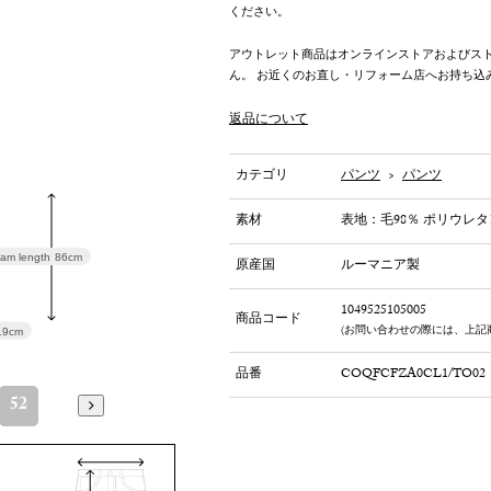
ください。
アウトレット商品はオンラインストアおよびス
ん。 お近くのお直し・リフォーム店へお持ち込
返品について
カテゴリ
パンツ
>
パンツ
素材
表地：毛98％ ポリウレタ
am length
86cm
原産国
ルーマニア製
1049525105005
商品コード
(お問い合わせの際には、上記
19cm
品番
COQFCFZA0CL1/TO02
52