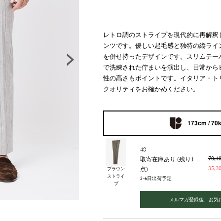
レトロ調のストライプを現代的に再解釈
ンツです。優しい起毛感と独特の縦ライ
を併せ持ったデザインです。スリムテー
で洗練された佇まいを演出し、日常から
性の高さもポイントです。イタリア・ト
クオリティをお確かめください。
173cm / 70
48
70,
取寄在庫あり (残り1
35,
点)
ブラウン
ストライ
3-6日出荷予定
プ
メルマガ登録後、お気