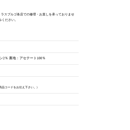
トラスブルゴ各店での修理・お直しを承っておりませ
みください。
ン2％ 裏地：アセテート100％
商品コードをお伝え下さい。)