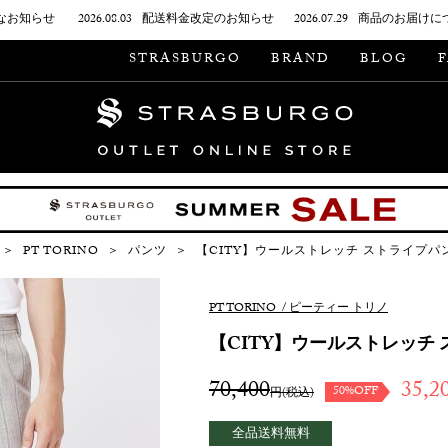
なお知らせ
2026.08.03
配送料金改定のお知らせ
2026.07.29
商品のお届けに
STRASBURGO
BRAND
BLOG
＞
PT TORINO
＞
パンツ
＞
【CITY】ウールストレッチ ストライプパ
PT TORINO
/
ピーティー トリノ
【CITY】ウールストレッチ
70,400
35,2
50%OFF
円(税込)
全品送料無料