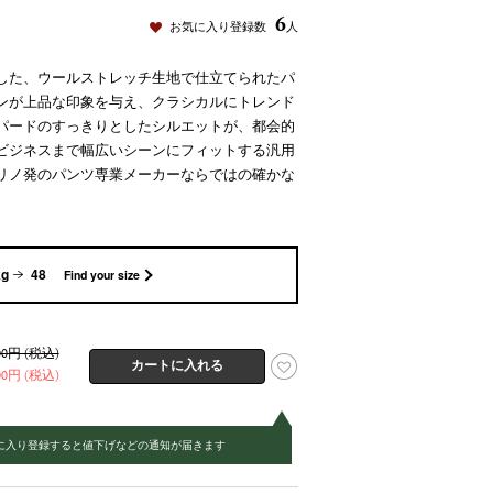
6
お気に入り登録数
人
した、ウールストレッチ生地で仕立てられたパ
ンが上品な印象を与え、クラシカルにトレンド
パードのすっきりとしたシルエットが、都会的
ビジネスまで幅広いシーンにフィットする汎用
リノ発のパンツ専業メーカーならではの確かな
kg
48
Find your size
400円 (税込)
200円 (税込)
に入り登録すると値下げなどの通知が届きます