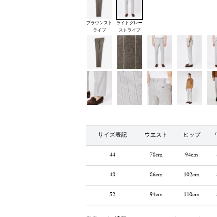
ブラウンスト
ライトグレー
ライプ
ストライプ
サイズ表記
ウエスト
ヒップ
44
78cm
94cm
48
86cm
102cm
52
94cm
110cm