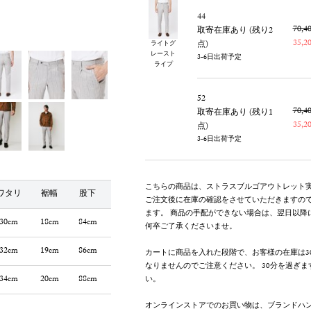
44
70,
取寄在庫あり (残り2
35,
点)
ライトグ
レースト
3-6日出荷予定
ライプ
52
70,
取寄在庫あり (残り1
35,
点)
3-6日出荷予定
こちらの商品は、ストラスブルゴアウトレット
ワタリ
裾幅
股下
ご注文後に在庫の確認をさせていただきますの
ます。 商品の手配ができない場合は、翌日以降
30cm
18cm
84cm
何卒ご了承くださいませ。
32cm
19cm
86cm
カートに商品を入れた段階で、お客様の在庫は3
なりませんのでご注意ください。 30分を過ぎ
34cm
20cm
88cm
い。
オンラインストアでのお買い物は、ブランドハ