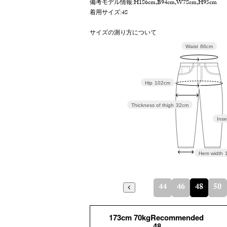
備考
モデル情報:H186cm,B94cm,W78cm,H95cm
着用サイズ:48
サイズの測り方について
Waist
86cm
Hip
102cm
Thickness of thigh
32cm
Inse
Hem width
44
46
48
50
173cm 70kgRecommended
48