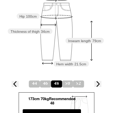
Hip
100cm
Thickness of thigh
34cm
Inseam length
79cm
Hem width
21.5cm
44
46
48
50
52
173cm 70kgRecommended
48