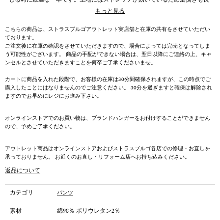
じる時に最適な一本です。生地にはストレッチが効いているため足捌きも良
好。フロントはボタンフライ仕様。イタリア・トリノ発のパンツ専業メーカ
もっと見る
ーならではの確かなクオリティをお楽しみください。
こちらの商品は、ストラスブルゴアウトレット実店舗と在庫の共有をさせていただい
EDGEシリーズ
ております。
遊びのあるファッションピースを展開するシリーズ。比較的太めのモデルが
ご注文後に在庫の確認をさせていただきますので、場合によっては完売となってしま
中心でコーディネイトにスパイスを与えてくれます。
う可能性がございます。 商品の手配ができない場合は、翌日以降にご連絡の上、キャ
ンセルとさせていただきますことを何卒ご了承くださいませ。
MICHAELモデル
24AWから展開をスタートのNEWモデル。裾幅22㎝のセミワイドパンツで
カートに商品を入れた段階で、お客様の在庫は30分間確保されますが、この時点でご
す。ノープリーツで腰回りはコンパクトに設計したカジュアルなパンツに仕
購入したことにはなりませんのでご注意ください。 30分を過ぎますと確保は解除され
上がっています。
ますのでお早めにレジにお進み下さい。
オンラインストアでのお買い物は、ブランドハンガーをお付けすることができません
ので、予めご了承ください。
アウトレット商品はオンラインストアおよびストラスブルゴ各店での修理・お直しを
承っておりません。 お近くのお直し・リフォーム店へお持ち込みください。
返品について
カテゴリ
パンツ
素材
綿98％ ポリウレタン2％