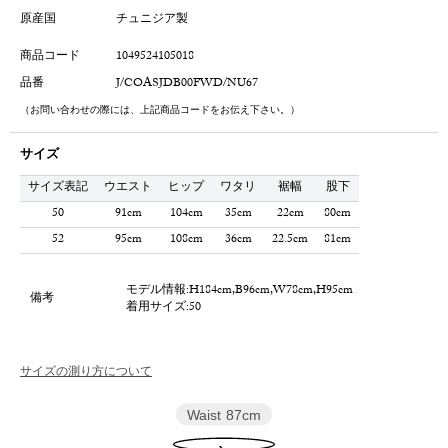
原産国
チュニジア製
商品コード
1049524105018
品番
J/COASJDB00FWD/NU67
（お問い合わせの際には、上記商品コードをお伝え下さい。）
サイズ
サイズ表記
ウエスト
ヒップ
ワタリ
裾幅
股下
50
91cm
104cm
35cm
22cm
80cm
52
95cm
108cm
36cm
22.5cm
81cm
モデル情報:H184cm,B96cm,W78cm,H95cm
備考
着用サイズ:50
サイズの測り方について
Waist
87cm