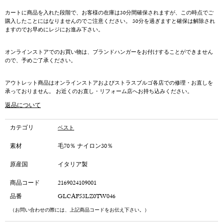
カートに商品を入れた段階で、お客様の在庫は30分間確保されますが、この時点でご
購入したことにはなりませんのでご注意ください。 30分を過ぎますと確保は解除され
ますのでお早めにレジにお進み下さい。
オンラインストアでのお買い物は、ブランドハンガーをお付けすることができません
ので、予めご了承ください。
アウトレット商品はオンラインストアおよびストラスブルゴ各店での修理・お直しを
承っておりません。 お近くのお直し・リフォーム店へお持ち込みください。
返品について
カテゴリ
ベスト
素材
毛70％ ナイロン30％
原産国
イタリア製
商品コード
2169024109001
品番
GLCAF53LZ0TW046
（お問い合わせの際には、上記商品コードをお伝え下さい。）