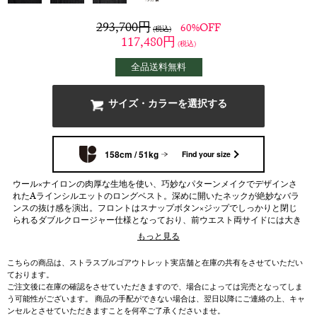
293,700
円
60%OFF
(税込)
117,480
円
(税込)
全品送料無料
サイズ・カラーを選択する
158cm / 51kg
Find your size
ウール×ナイロンの肉厚な生地を使い、巧妙なパターンメイクでデザインさ
れたAラインシルエットのロングベスト。深めに開いたネックが絶妙なバラ
ンスの抜け感を演出。フロントはスナップボタン×ジップでしっかりと閉じ
られるダブルクロージャー仕様となっており、前ウエスト両サイドには大き
めのポケットをレイアウト。
もっと見る
こちらの商品は、ストラスブルゴアウトレット実店舗と在庫の共有をさせていただい
ております。
ご注文後に在庫の確認をさせていただきますので、場合によっては完売となってしま
う可能性がございます。 商品の手配ができない場合は、翌日以降にご連絡の上、キャ
ンセルとさせていただきますことを何卒ご了承くださいませ。