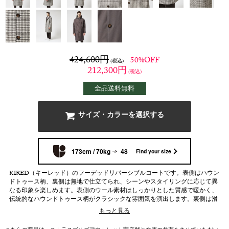
424,600
円
50%OFF
(税込)
212,300
円
(税込)
全品送料無料
サイズ・カラーを選択する
173cm / 70kg
48
Find your size
KIRED（キーレッド）のフーデッドリバーシブルコートです。表側はハウン
ドトゥース柄、裏側は無地で仕立てられ、シーンやスタイリングに応じて異
なる印象を楽しめます。表側のウール素材はしっかりとした質感で暖かく、
伝統的なハウンドトゥース柄がクラシックな雰囲気を演出します。裏側は滑
らかな無地素材で、軽やかでシンプルな着こなしに最適です。フーデッドデ
もっと見る
ザインにより、カジュアルから上品なスタイルまで幅広く対応。1着で2つの
表情を楽しめる、KIREDならではの上質感と機能性が光るリバーシブルコー