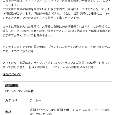
こちらの商品は、ストラスブルゴアウトレット実店舗と在庫の共有をさせていただい
トです。
ております。
ご注文後に在庫の確認をさせていただきますので、場合によっては完売となってしま
う可能性がございます。 商品の手配ができない場合は、翌日以降にご連絡の上、キャ
ンセルとさせていただきますことを何卒ご了承くださいませ。
カートに商品を入れた段階で、お客様の在庫は30分間確保されますが、この時点でご
購入したことにはなりませんのでご注意ください。 30分を過ぎますと確保は解除され
ますのでお早めにレジにお進み下さい。
オンラインストアでのお買い物は、ブランドハンガーをお付けすることができません
ので、予めご了承ください。
アウトレット商品はオンラインストアおよびストラスブルゴ各店での修理・お直しを
承っておりません。 お近くのお直し・リフォーム店へお持ち込みください。
返品について
雑誌掲載
FORZA STYLE 掲載
カテゴリ
アウター
表側：ウール100％ 裏側：ポリエステル67％ レーヨン28％
素材
ポリウレタン5％