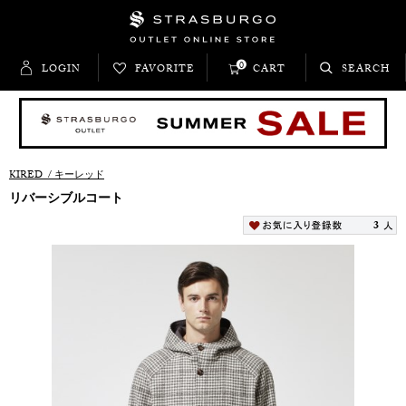
0
LOGIN
FAVORITE
CART
SEARCH
KIRED
/
キーレッド
リバーシブルコート
3