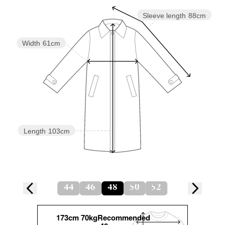
Sleeve length
88cm
Width
61cm
Length
103cm
44
46
48
50
52
173cm 70kgRecommended