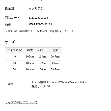
原産国
イタリア製
商品コード
1111225103013
品番
WALPI1/W82175
（お問い合わせの際には、上記商品コードをお伝え下さい。）
サイズ
サイズ表記
着丈
バスト
裄丈
46
102cm
118cm
86.5cm
48
103cm
122cm
88cm
50
104cm
126cm
89.5cm
モデル情報:H186cm,B94cm,W76cm,H94cm
備考
着用サイズ:50
サイズの測り方について