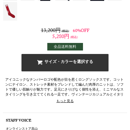
13,200
円
60%OFF
(税込)
5,280
円
(税込)
全品送料無料
サイズ・カラーを選択する
アイコニックなナンバーロゴや配色が目を惹くロングソックスです。コット
ンにナイロン、ストレッチ素材をブレンドして編んだ肉厚のニットは、ソフ
トで優しい肌触りが魅力です。足元にさりげなく個性を添え、ミニマルなス
タイリングを引き立ててくれる一足です。ヴィンテージカジュアルとイタリ
アンクラシックを現代的にミックスした、創造性豊かな「ERAL 55」のコレ
もっと見る
クションをぜひお確かめください。
STAFF VOICE
オンラインストア高山