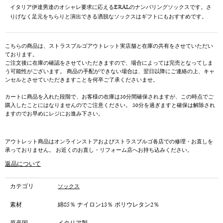
イタリア伊達男達のオシャレ要求に応えるERALのナンバリングソックスです。さ
りげなく足元をちらりと演出できる洒脱なソックスはギフトにもおすすめです。
こちらの商品は、ストラスブルゴアウトレット実店舗と在庫の共有をさせていただい
ております。
ご注文後に在庫の確認をさせていただきますので、場合によっては完売となってしま
う可能性がございます。 商品の手配ができない場合は、翌日以降にご連絡の上、キャ
ンセルとさせていただきますことを何卒ご了承くださいませ。
カートに商品を入れた段階で、お客様の在庫は30分間確保されますが、この時点でご
購入したことにはなりませんのでご注意ください。 30分を過ぎますと確保は解除され
ますのでお早めにレジにお進み下さい。
アウトレット商品はオンラインストアおよびストラスブルゴ各店での修理・お直しを
承っておりません。 お近くのお直し・リフォーム店へお持ち込みください。
返品について
カテゴリ
ソックス
素材
綿85％ ナイロン13％ ポリウレタン2％