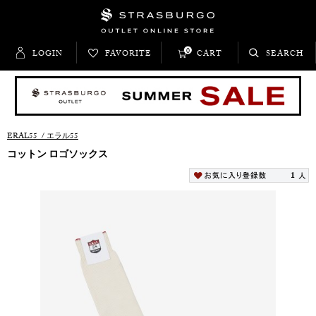
0
LOGIN
FAVORITE
CART
SEARCH
ERAL55
/
エラル55
コットン ロゴソックス
1