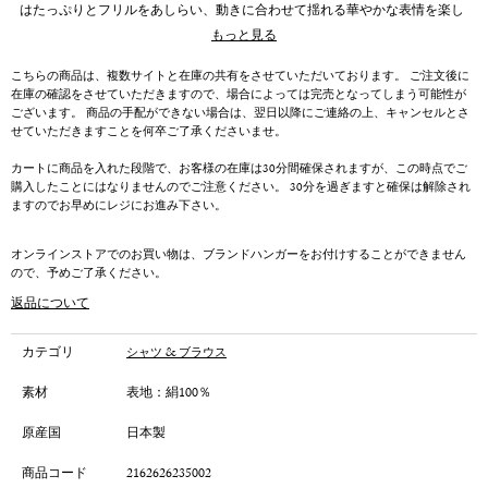
はたっぷりとフリルをあしらい、動きに合わせて揺れる華やかな表情を楽し
めます。首元には細いリボンを添えており、結び方によって印象を調整でき
もっと見る
ます。袖口は控えめに広がるつくりで、手元の動きが美しく見えるデザイン
です。ボリュームのあるディテールでも、身頃はすっきり見えるバランスに
こちらの商品は、複数サイトと在庫の共有をさせていただいております。 ご注文後に
整えているため、スカートにもパンツにも合わせやすい仕上がりです。オフ
在庫の確認をさせていただきますので、場合によっては完売となってしまう可能性が
ホワイトは柔らかな雰囲気に、ブラックはシックな印象にまとまり、オン・
ございます。 商品の手配ができない場合は、翌日以降にご連絡の上、キャンセルとさ
オフ問わず着回しやすいブラウスです。
せていただきますことを何卒ご了承くださいませ。
カートに商品を入れた段階で、お客様の在庫は30分間確保されますが、この時点でご
購入したことにはなりませんのでご注意ください。 30分を過ぎますと確保は解除され
ますのでお早めにレジにお進み下さい。
オンラインストアでのお買い物は、ブランドハンガーをお付けすることができません
ので、予めご了承ください。
返品について
カテゴリ
シャツ & ブラウス
素材
表地：絹100％
原産国
日本製
商品コード
2162626235002