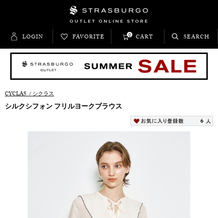
0
LOGIN
FAVORITE
CART
SEARCH
CYCLAS
/
シクラス
シルクシフォン フリルヨークブラウス
6