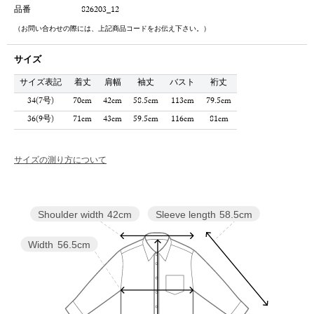
品番
826203_12
（お問い合わせの際には、上記商品コードをお伝え下さい。）
サイズ
サイズ表記
着丈
肩幅
袖丈
バスト
裄丈
34(7号)
70cm
42cm
58.5cm
113cm
79.5cm
36(9号)
71cm
43cm
59.5cm
116cm
81cm
サイズの測り方について
Sleeve length
58.5cm
Shoulder width
42cm
Width
56.5cm