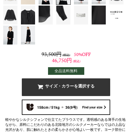
93,500
円
50%OFF
(税込)
46,750
円
(税込)
全品送料無料
サイズ・カラーを選択する
158cm / 51kg
36(9号)
Find your size
軽やかなシルクシフォンで仕立てたブラウスです。透明感のある薄手の生地
ながら、原料にこだわりのある北陸地方のシルクメーカーならではの上品な
光沢があり、肌に触れたときの柔らかさが心地よい一枚です。ヨーク部分に