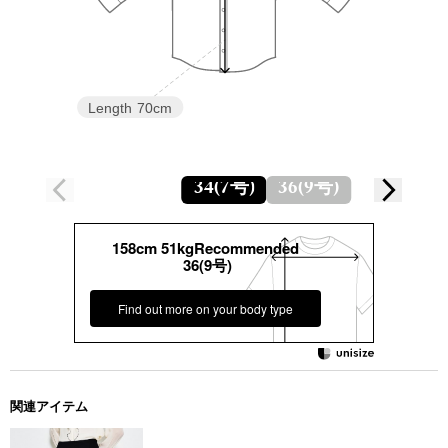
Length
70cm
34(7号)
36(9号)
158cm 51kgRecommended
36(9号)
Find out more on your body type
関連アイテム