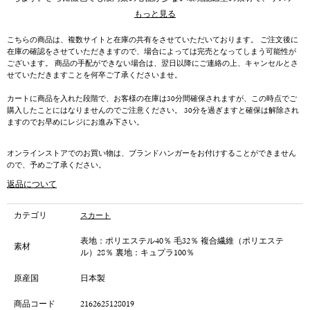
ナブルな視点からも魅力的な一本です。
もっと見る
ドライな質感とハリのある風合いに、しなやかな落ち感を加えた生地がほど
よく揺れ、動きに優美なニュアンスを添えます。ウエストのリボンは細く上
こちらの商品は、複数サイトと在庫の共有をさせていただいております。 ご注文後に
品に仕立てられており、軽く結ぶだけで女性らしいアクセントに。コンパク
在庫の確認をさせていただきますので、場合によっては完売となってしまう可能性が
トなニットを合わせた上品なスタイルから、リラックス感のあるブラウスと
ございます。 商品の手配ができない場合は、翌日以降にご連絡の上、キャンセルとさ
のコーディネートまで幅広く活躍します。シーズンを通して着回せる、エレ
せていただきますことを何卒ご了承くださいませ。
ガントなムード漂うアイテムです。
カートに商品を入れた段階で、お客様の在庫は30分間確保されますが、この時点でご
購入したことにはなりませんのでご注意ください。 30分を過ぎますと確保は解除され
ますのでお早めにレジにお進み下さい。
オンラインストアでのお買い物は、ブランドハンガーをお付けすることができません
ので、予めご了承ください。
返品について
カテゴリ
スカート
表地：ポリエステル40％ 毛32％ 複合繊維（ポリエステ
素材
ル）28％ 裏地：キュプラ100％
原産国
日本製
商品コード
2162625128019