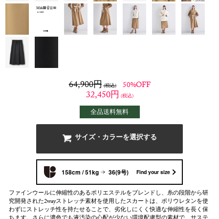
64,900
円
50%OFF
(税込)
32,450
円
(税込)
全品送料無料
サイズ・カラーを選択する
158cm / 51kg
36(9号)
Find your size
ファインウールに伸縮性のあるポリエステルをブレンドし、糸の段階から研
究開発された2wayストレッチ素材を使用したスカートは、ポリウレタンを使
わずにストレッチ性を持たせることで、劣化しにくく快適な伸縮性を長く保
ちます。さらに濃色でも液汚染の心配が少ない環境配慮型の素材で、サステ