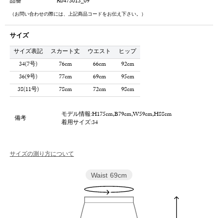
品番
R0473013_09
（お問い合わせの際には、上記商品コードをお伝え下さい。）
サイズ
サイズ表記
スカート丈
ウエスト
ヒップ
34(7号)
76cm
66cm
92cm
36(9号)
77cm
69cm
95cm
38(11号)
78cm
72cm
98cm
モデル情報:H175cm,B79cm,W59cm,H88cm
備考
着用サイズ:34
サイズの測り方について
Waist
69cm