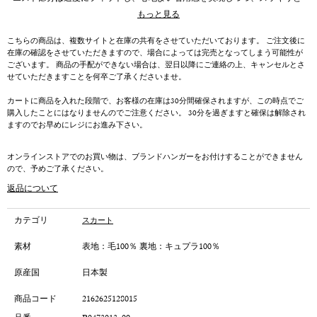
したシルエットをキープします。落ち着いたカラーリングは、トップスやア
もっと見る
ウターと組み合わせやすく、シーズンを問わず活用できるアイテムです。
こちらの商品は、複数サイトと在庫の共有をさせていただいております。 ご注文後に
在庫の確認をさせていただきますので、場合によっては完売となってしまう可能性が
ございます。 商品の手配ができない場合は、翌日以降にご連絡の上、キャンセルとさ
せていただきますことを何卒ご了承くださいませ。
カートに商品を入れた段階で、お客様の在庫は30分間確保されますが、この時点でご
購入したことにはなりませんのでご注意ください。 30分を過ぎますと確保は解除され
ますのでお早めにレジにお進み下さい。
オンラインストアでのお買い物は、ブランドハンガーをお付けすることができません
ので、予めご了承ください。
返品について
カテゴリ
スカート
素材
表地：毛100％ 裏地：キュプラ100％
原産国
日本製
商品コード
2162625128015