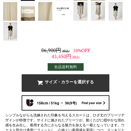
86,900
円
50%OFF
(税込)
43,450
円
(税込)
全品送料無料
サイズ・カラーを選択する
158cm / 51kg
36(9号)
Find your size
シンプルながらも洗練された印象を与えるスカートは、ひざ丈のプリーツデ
ザインが特徴です。サイドに施されたプリーツが、動くたびに穏やかな揺れ
感を生み出し、着用する方にさらなる魅力を加える一着となっています。ウ
エスト部分は適度にフィットし、心地よい着用感を実現しつつ、スッキリと