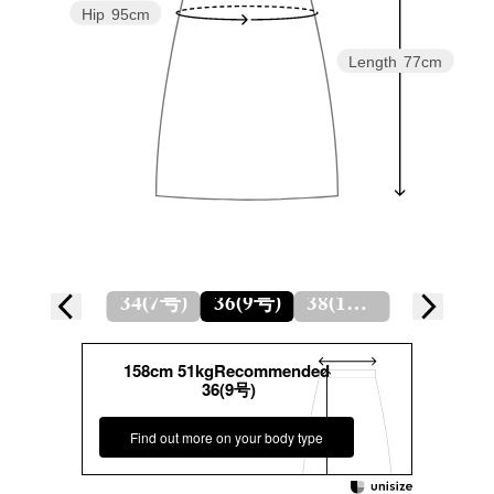
Hip
95cm
Length
77cm
34(7号)
36(9号)
38(11号)
158cm 51kgRecommended
36(9号)
Find out more on your body type