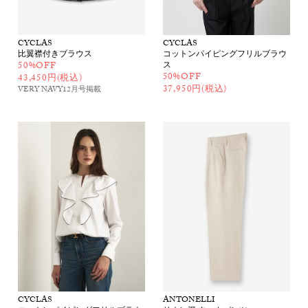
CYCLAS
CYCLAS
比翼襟付きブラウス
コットンパイピングフリルブラウ
50%OFF
ス
50%OFF
43,450円(税込)
37,950円(税込)
VERY NAVY12月号
掲載
CYCLAS
ANTONELLI