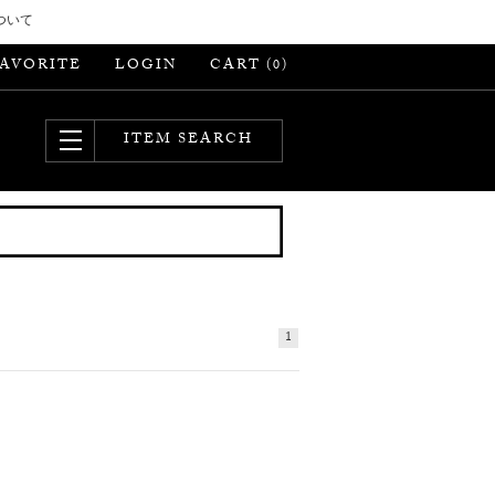
ついて
FAVORITE
LOGIN
CART (
)
0
ITEM SEARCH
1