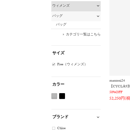
ウィメンズ
バッグ
バッグ
カテゴリ一覧はこちら
サイズ
Free（ウィメンズ）
manzoni24
カラー
【CYCLA
50%OFF
52,250円(
グ
ブ
レ
ラ
ー
ッ
ブランド
系
ク
系
Chloe