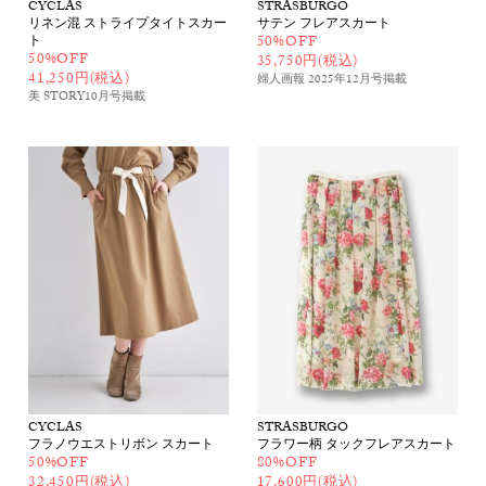
CYCLAS
STRASBURGO
リネン混 ストライプタイトスカー
サテン フレアスカート
ト
50%OFF
50%OFF
35,750円(税込)
41,250円(税込)
婦人画報 2025年12月号
掲載
美 STORY10月号
掲載
CYCLAS
STRASBURGO
フラノウエストリボン スカート
フラワー柄 タックフレアスカート
50%OFF
80%OFF
32,450円(税込)
17,600円(税込)