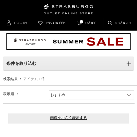
0
LOGIN
FAVORITE
CART
SEARCH
条件を絞り込む
検索結果 ： アイテム
15
件
表示順 ：