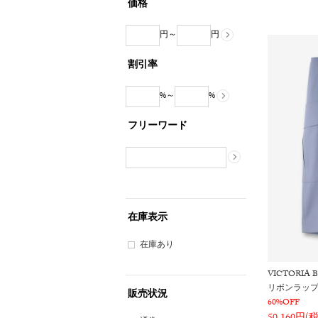
価格
円～
円
割引率
%～
%
フリーワード
在庫表示
在庫あり
VICTORIA
リボンラッ
販売状況
60%OFF