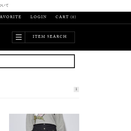
ついて
FAVORITE
LOGIN
CART (
)
0
ITEM SEARCH
1