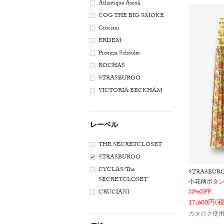
Atlantique Ascoli
COG THE BIG SMOKE
Cruciani
ERDEM
Proenza Schouler
ROCHAS
STRASBURGO
VICTORIA BECKHAM
レーベル
THE SECRETCLOSET
STRASBURGO
CYCLAS/The
STRASBUR
SECRETCLOSET
小花柄ボタ
CRUCIANI
80%OFF
17,600円(
カタログ使