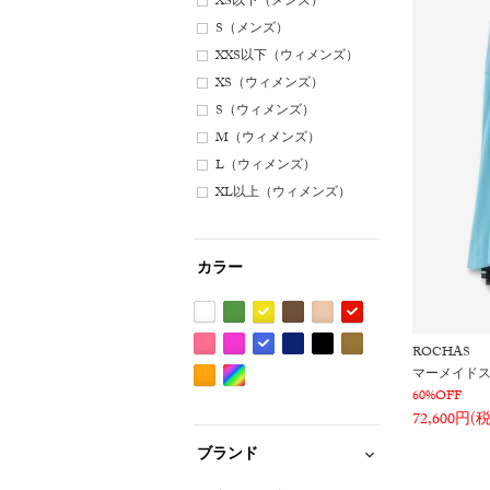
XS以下（メンズ）
S（メンズ）
XXS以下（ウィメンズ）
XS（ウィメンズ）
S（ウィメンズ）
M（ウィメンズ）
L（ウィメンズ）
XL以上（ウィメンズ）
カラー
ホ
グ
イ
ブ
ベ
レ
ROCHAS
ワ
リ
エ
ラ
ー
ッ
ピ
パ
ブ
ネ
ブ
カ
マーメイド
イ
ー
ロ
ウ
ジ
ド
ン
ー
ル
イ
ラ
ー
60%OFF
オ
Etc(Mix)
ト
ン
ー
ン
ュ
系
ク
プ
ー
ビ
ッ
キ
72,600円(
レ
系
系
系
系
系
系
系
ル
系
ー
ク
系
ン
ブランド
系
系
系
ジ
系