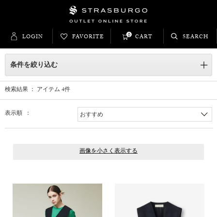
0
LOGIN
FAVORITE
CART
SEARCH
条件を絞り込む
検索結果 ： アイテム
4
件
表示順 ：