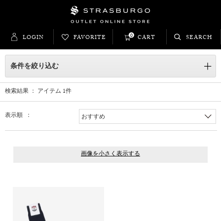
0
LOGIN
FAVORITE
CART
SEARCH
条件を絞り込む
検索結果 ： アイテム
1
件
表示順 ：