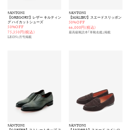
SANTONI
SANTONI
【GREGORY】レザー キルティン
【MALIBU】スエードスリッポン
グ ハイカットシューズ
50%OFF
50%OFF
66,000円(税込)
75,350円(税込)
最高級靴読本｢革靴名鑑｣
掲載
LEON1月号
掲載
SANTONI
SANTONI