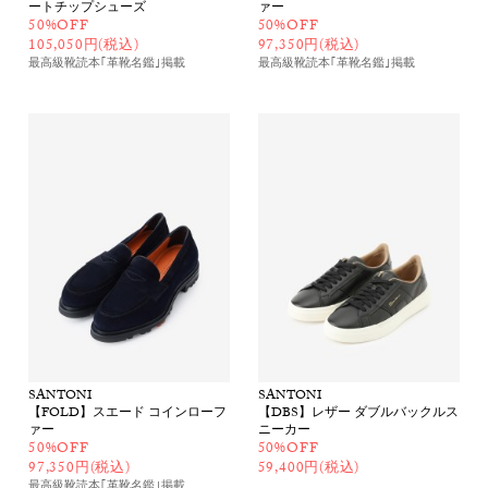
ートチップシューズ
ァー
50%OFF
50%OFF
105,050円(税込)
97,350円(税込)
最高級靴読本｢革靴名鑑｣
掲載
最高級靴読本｢革靴名鑑｣
掲載
SANTONI
SANTONI
【FOLD】スエード コインローフ
【DBS】レザー ダブルバックルス
ァー
ニーカー
50%OFF
50%OFF
97,350円(税込)
59,400円(税込)
最高級靴読本｢革靴名鑑｣
掲載