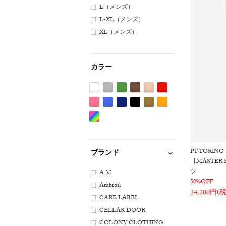
L（メンズ）
L-XL（メンズ）
XL（メンズ）
カラー
ホ
グ
グ
ブ
ベ
レ
ワ
レ
リ
ラ
ー
ッ
ピ
ブ
ネ
ブ
カ
オ
イ
ー
ー
ウ
ジ
ド
ン
ル
イ
ラ
ー
レ
Etc(Mix)
ト
系
ン
ン
ュ
系
ク
ー
ビ
ッ
キ
ン
系
系
系
系
系
系
系
ー
ク
系
ジ
PT TORINO
ブランド
系
系
系
【MASTER
ツ
A.M
50%OFF
Ambrosi
24,200円(
CARE LABEL
CELLAR DOOR
COLONY CLOTHING