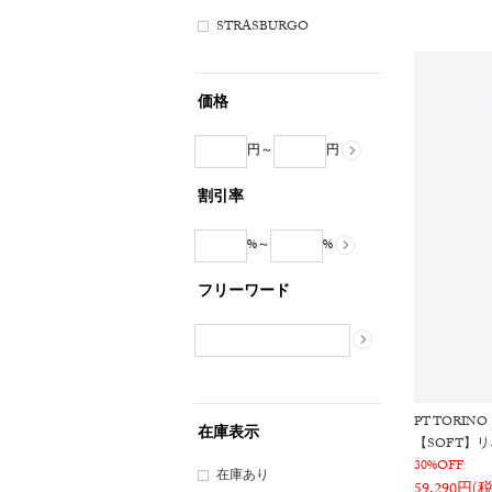
STRASBURGO
価格
円～
円
割引率
%～
%
フリーワード
PT TORINO
在庫表示
【SOFT】
30%OFF
在庫あり
59,290円(