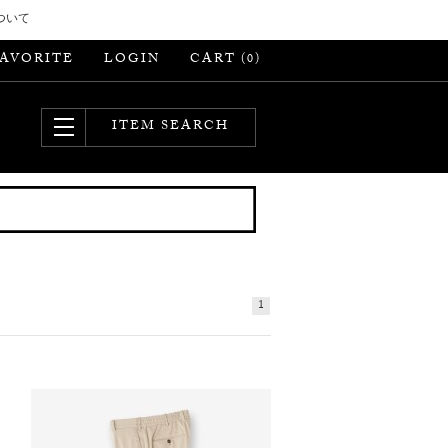
ついて
FAVORITE
LOGIN
CART (
)
0
ITEM SEARCH
1