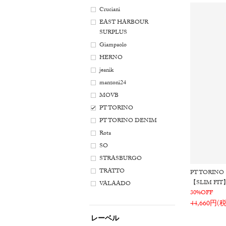
Cruciani
EAST HARBOUR
SURPLUS
Giampaolo
HERNO
jeanik
manzoni24
MOVB
PT TORINO
PT TORINO DENIM
Rota
SO
STRASBURGO
TRATTO
PT TORINO
【SLIM F
VALAADO
30%OFF
44,660円(
レーベル