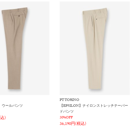
PT TORINO
IT】ウールパンツ
【EPSILON】ナイロンストレッチテーパー
ドパンツ
税込)
30%OFF
36,190円(税込)