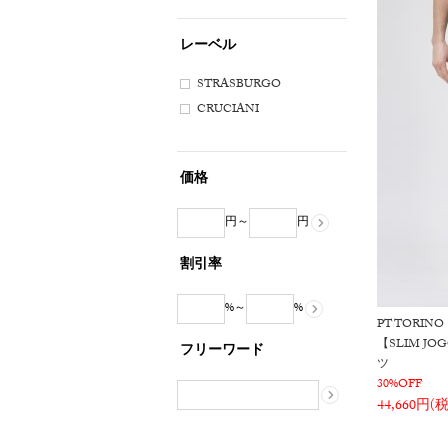
レーベル
STRASBURGO
CRUCIANI
価格
円～
円
割引率
%～
%
PT TORINO
【SLIM J
フリーワード
ツ
30%OFF
44,660円(