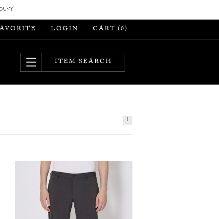
ついて
FAVORITE
LOGIN
CART (
)
0
ITEM SEARCH
1