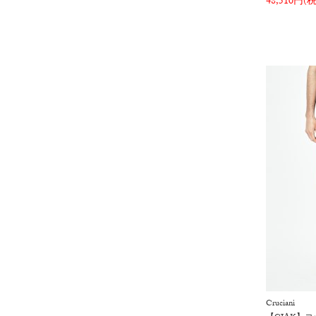
48,510円(
Cruciani