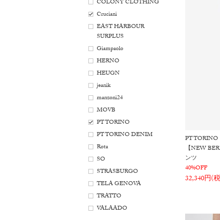
COLONY CLOTHING
Cruciani
EAST HARBOUR
SURPLUS
Giampaolo
HERNO
HEUGN
jeanik
manzoni24
MOVB
PT TORINO
PT TORINO DENIM
PT TORINO
Rota
【NEW B
ンツ
SO
40%OFF
STRASBURGO
32,340円(
TELA GENOVA
TRATTO
VALAADO