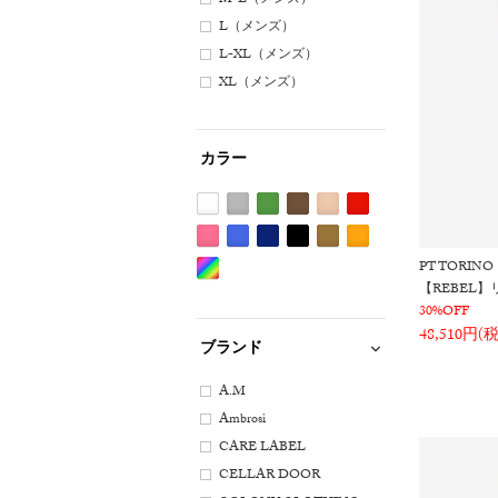
M-L（メンズ）
L（メンズ）
L-XL（メンズ）
XL（メンズ）
カラー
ホ
グ
グ
ブ
ベ
レ
ワ
レ
リ
ラ
ー
ッ
ピ
ブ
ネ
ブ
カ
オ
PT TORINO
イ
ー
ー
ウ
ジ
ド
ン
ル
イ
ラ
ー
レ
【REBEL
Etc(Mix)
ト
系
ン
ン
ュ
系
ク
ー
ビ
ッ
キ
ン
30%OFF
系
系
系
系
系
系
系
ー
ク
系
ジ
48,510円(
ブランド
系
系
系
A.M
Ambrosi
CARE LABEL
CELLAR DOOR