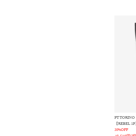
PT TORINO
【REBEL 
30%OFF