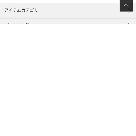
アイテムカテゴリ
ブランド一覧
ブログ
メンバー登録 / ログイン
ご利用ガイド
ポイントについて
お客様お問い合わせ
店舗一覧
メールマガジン