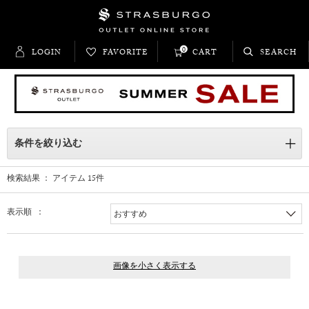
0
LOGIN
FAVORITE
CART
SEARCH
条件を絞り込む
検索結果 ： アイテム
15
件
表示順 ：