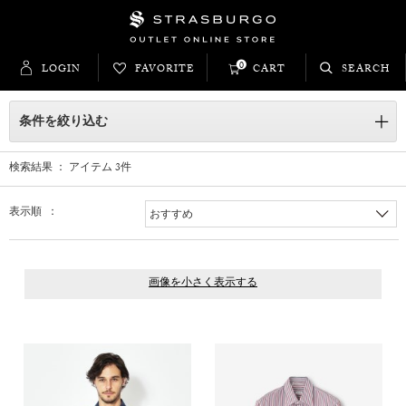
0
LOGIN
FAVORITE
CART
SEARCH
条件を絞り込む
検索結果 ： アイテム
3
件
表示順 ：