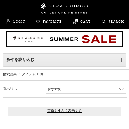
0
LOGIN
FAVORITE
CART
SEARCH
条件を絞り込む
検索結果 ： アイテム
11
件
表示順 ：