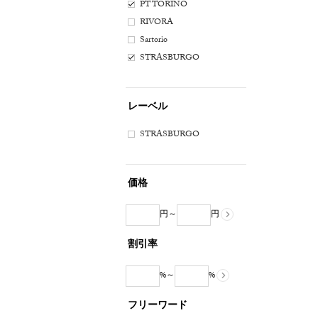
PT TORINO
RIVORA
Sartorio
STRASBURGO
レーベル
STRASBURGO
価格
円～
円
割引率
%～
%
フリーワード