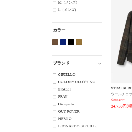
M（メンズ）
L（メンズ）
カラー
ブ
ネ
ブ
カ
ラ
イ
ラ
ー
ウ
ビ
ッ
キ
ブランド
ン
ー
ク
系
系
系
系
CIRIELLO
COLONY CLOTHING
STRASBUR
ERAL55
ウールチェ
FRAY
50%OFF
Giampaolo
24,750円(
GUY ROVER
HERNO
LEONARDO BUGELLI