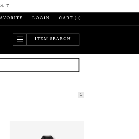
ついて
FAVORITE
LOGIN
CART (
)
0
ITEM SEARCH
1