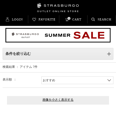
0
LOGIN
FAVORITE
CART
SEARCH
条件を絞り込む
検索結果 ： アイテム
7
件
表示順 ：