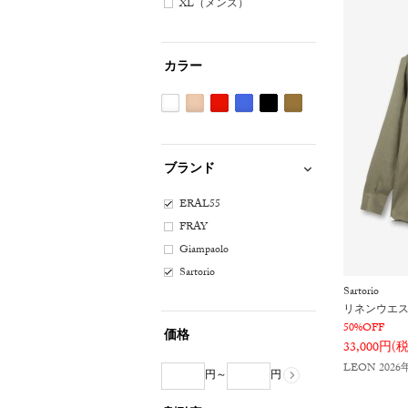
XL（メンズ）
カラー
ホ
ベ
レ
ブ
ブ
カ
ワ
ー
ッ
ル
ラ
ー
イ
ジ
ド
ー
ッ
キ
ブランド
ト
ュ
系
系
ク
系
系
系
系
ERAL55
FRAY
Giampaolo
Sartorio
Sartorio
リネンウエ
50%OFF
価格
33,000円(
LEON 202
円～
円