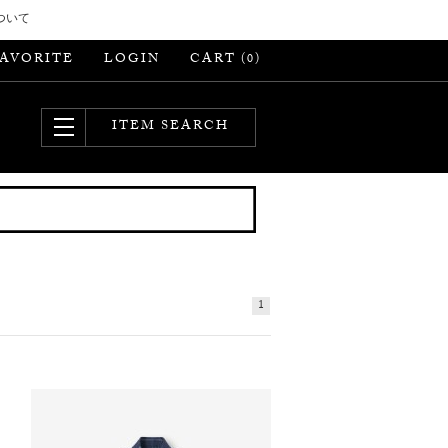
ついて
FAVORITE
LOGIN
CART (
)
0
ITEM SEARCH
1