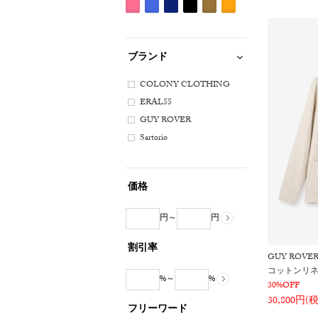
ワ
レ
エ
ラ
ー
ッ
ピ
ブ
ネ
ブ
カ
オ
イ
ー
ロ
ウ
ジ
ド
ン
ル
イ
ラ
ー
レ
ト
系
ー
ン
ュ
系
ク
ー
ビ
ッ
キ
ン
系
ブランド
系
系
系
系
系
ー
ク
系
ジ
系
系
系
COLONY CLOTHING
ERAL55
GUY ROVER
Sartorio
価格
円～
円
割引率
GUY ROVE
コットンリネ
%～
%
30%OFF
30,800円(
フリーワード