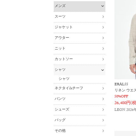
メンズ
スーツ
ジャケット
アウター
ニット
カットソー
シャツ
シャツ
ERAL55
ネクタイ&チーフ
リネン ウエ
50%OFF
パンツ
26,400円(
シューズ
LEON 202
バッグ
その他