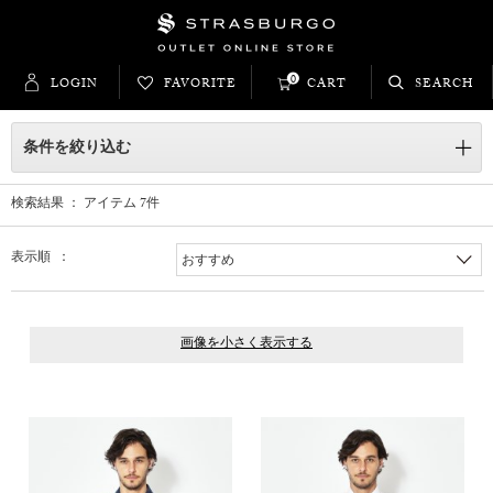
0
LOGIN
FAVORITE
CART
SEARCH
条件を絞り込む
検索結果 ： アイテム
7
件
表示順 ：