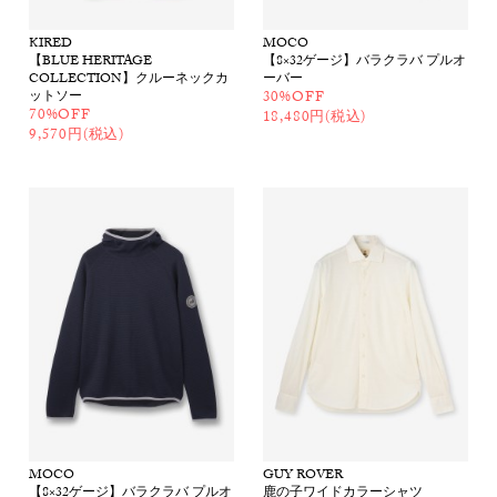
KIRED
MOCO
【BLUE HERITAGE
【8×32ゲージ】バラクラバ プルオ
COLLECTION】クルーネックカ
ーバー
ットソー
30%OFF
70%OFF
18,480円(税込)
9,570円(税込)
MOCO
GUY ROVER
【8×32ゲージ】バラクラバ プルオ
鹿の子ワイドカラーシャツ