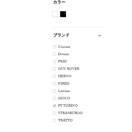
カラー
ホ
ブ
ワ
ラ
イ
ッ
ブランド
ト
ク
系
系
Cruciani
Doriani
FRAY
GUY ROVER
HERNO
KIRED
Laminar
MOCO
PT TORINO
STRASBURGO
TRATTO