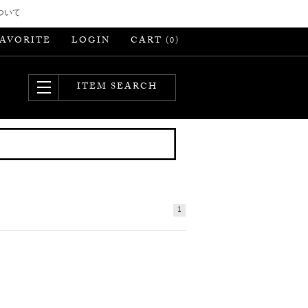
ついて
FAVORITE
LOGIN
CART (
)
0
ITEM SEARCH
1