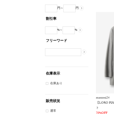
円～
円
割引率
%～
%
フリーワード
在庫表示
在庫あり
manzoni24
販売状況
【LORO P
ト
通常
70%OFF