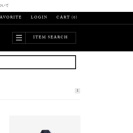
ついて
FAVORITE
LOGIN
CART (
)
0
ITEM SEARCH
1