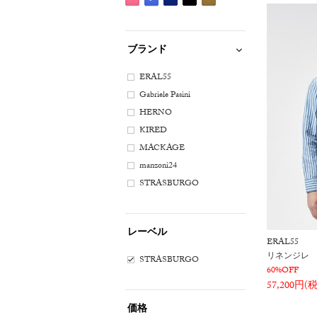
ワ
レ
リ
エ
ラ
ー
ピ
ブ
ネ
ブ
カ
イ
ー
ー
ロ
ウ
ジ
ン
ル
イ
ラ
ー
ト
系
ン
ー
ン
ュ
ク
ー
ビ
ッ
キ
系
ブランド
系
系
系
系
系
系
ー
ク
系
系
系
ERAL55
Gabriele Pasini
HERNO
KIRED
MACKAGE
manzoni24
STRASBURGO
レーベル
ERAL55
リネンジレ
STRASBURGO
60%OFF
57,200円(
価格