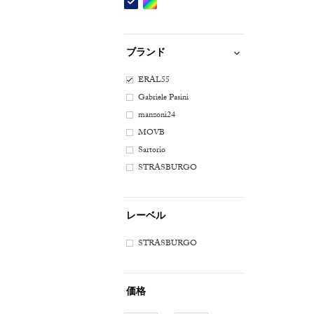
ネ
Etc(Mix)
イ
系
ビ
ブランド
ー
系
ERAL55
Gabriele Pasini
manzoni24
MOVB
Sartorio
STRASBURGO
レーベル
STRASBURGO
価格