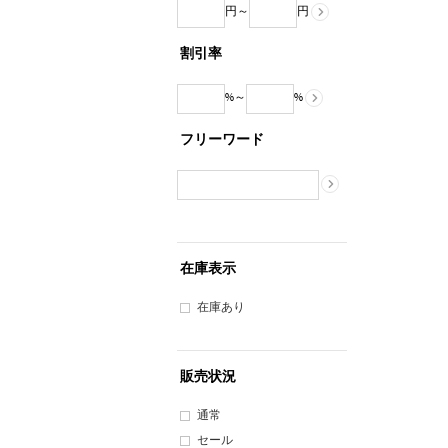
円～
円
割引率
%～
%
フリーワード
在庫表示
在庫あり
販売状況
通常
セール