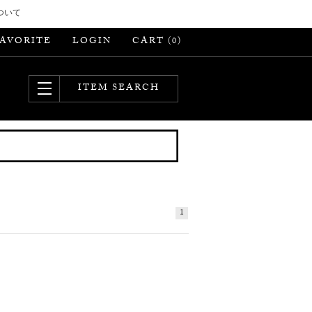
ついて
FAVORITE
LOGIN
CART (
)
0
ITEM SEARCH
1