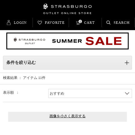
0
LOGIN
FAVORITE
CART
SEARCH
条件を絞り込む
検索結果 ： アイテム
11
件
表示順 ：