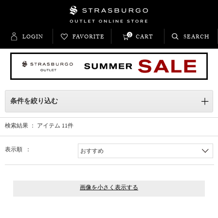
0
LOGIN
FAVORITE
CART
SEARCH
条件を絞り込む
検索結果 ： アイテム
11
件
表示順 ：