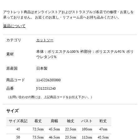
アウトレット商品はオンラインストアおよびストラスブルゴ各店での修理・お直しを
承っておりません。 お近くのお直し・リフォーム店へお持ち込みください。
返品について
カテゴリ
カットソー
本体：ポリエステル100％ 衿部分：ポリエステル95％ ポリ
素材
ウレタン5％
原産国
日本製
商品コード
1145226208000
品番
J/312251240
（お問い合わせの際には、上記商品コードをお伝え下さい。）
サイズ
サイズ表記
着丈
肩幅
袖丈
バスト
裄丈
48
72.5cm
45.5cm
22.5cm
108cm
47cm
50
73.5cm
46.5cm
23.5cm
112cm
48.5cm