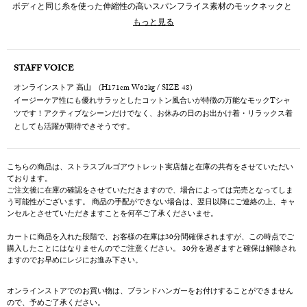
ボディと同じ糸を使った伸縮性の高いスパンフライス素材のモックネックと
なっており、自然なフィット感で心地よく着ていただけます。
もっと見る
STAFF VOICE
オンラインストア 高山 (H171cm W62kg / SIZE 48)
イージーケア性にも優れサラッとしたコットン風合いが特徴の万能なモックTシャ
ツです！アクティブなシーンだけでなく、お休みの日のお出かけ着・リラックス着
としても活躍が期待できそうです。
こちらの商品は、ストラスブルゴアウトレット実店舗と在庫の共有をさせていただい
ております。
ご注文後に在庫の確認をさせていただきますので、場合によっては完売となってしま
う可能性がございます。 商品の手配ができない場合は、翌日以降にご連絡の上、キャ
ンセルとさせていただきますことを何卒ご了承くださいませ。
カートに商品を入れた段階で、お客様の在庫は30分間確保されますが、この時点でご
購入したことにはなりませんのでご注意ください。 30分を過ぎますと確保は解除され
ますのでお早めにレジにお進み下さい。
オンラインストアでのお買い物は、ブランドハンガーをお付けすることができません
ので、予めご了承ください。