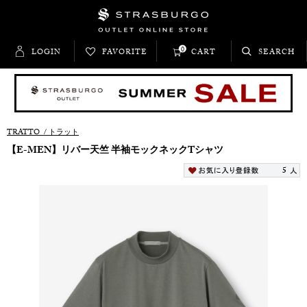
0
LOGIN
FAVORITE
CART
SEARCH
TRATTO
/
トラット
【E-MEN】リバー天竺 半袖モックネックTシャツ
5