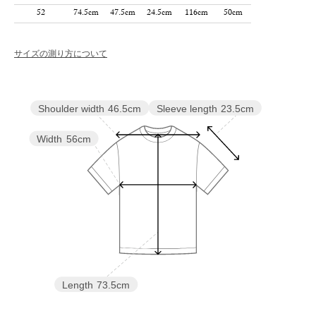
52
74.5cm
47.5cm
24.5cm
116cm
50cm
サイズの測り方について
Sleeve length
23.5cm
Shoulder width
46.5cm
Width
56cm
Length
73.5cm