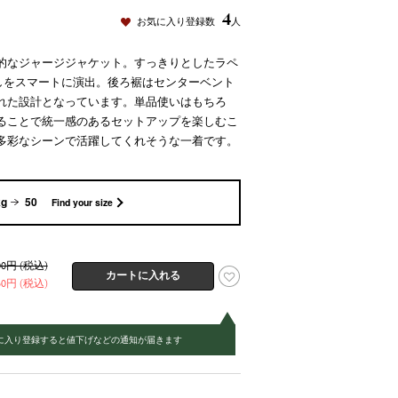
4
お気に入り登録数
人
的なジャージジャケット。すっきりとしたラペ
しをスマートに演出。後ろ裾はセンターベント
れた設計となっています。単品使いはもちろ
ることで統一感のあるセットアップを楽しむこ
多彩なシーンで活躍してくれそうな一着です。
kg
50
Find your size
800円 (税込)
960円 (税込)
に入り登録すると値下げなどの通知が届きます