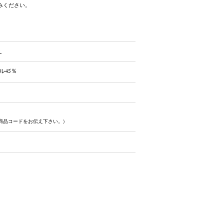
みください。
ト
ル45％
商品コードをお伝え下さい。)