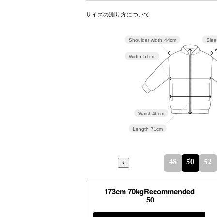
サイズの測り方について
Slee
Shoulder width
44cm
Width
51cm
Waist
46cm
Length
71cm
48
50
52
173cm 70kgRecommended
50