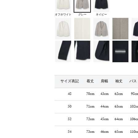
オフホワイト
グレー
ネイビー
サイズ表記
着丈
肩幅
袖丈
バス
48
70cm
43cm
62cm
98c
50
71cm
44cm
63cm
102c
52
72cm
45cm
64cm
106c
54
73cm
46cm
65cm
110c