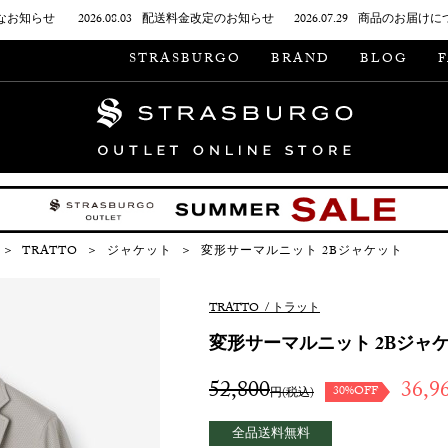
なお知らせ
2026.08.03
配送料金改定のお知らせ
2026.07.29
商品のお届けに
STRASBURGO
BRAND
BLOG
＞
TRATTO
＞
ジャケット
＞
変形サーマルニット 2Bジャケット
TRATTO
/
トラット
変形サーマルニット 2Bジャ
52,800
36,9
30%OFF
円(税込)
全品送料無料