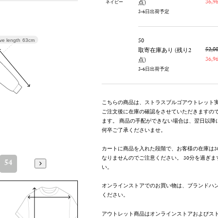
36,
点)
ネイビー
3-6日出荷予定
50
ve length
63cm
52,
取寄在庫あり (残り2
36,
点)
3-6日出荷予定
こちらの商品は、ストラスブルゴアウトレット
ご注文後に在庫の確認をさせていただきますの
ます。 商品の手配ができない場合は、翌日以降
何卒ご了承くださいませ。
カートに商品を入れた段階で、お客様の在庫は3
なりませんのでご注意ください。 30分を過ぎ
54
い。
オンラインストアでのお買い物は、ブランドハ
ください。
アウトレット商品はオンラインストアおよびス