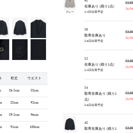
48
52,
在庫あり (残り1点)
36,
1-4日出荷予定
グレー
50
52,
取寄在庫あり
36,
3-6日出荷予定
52
52,
在庫あり (残り1点)
36,
1-4日出荷予定
ト
裄丈
ウエスト
54
m
86.5cm
88cm
52,
取寄在庫あり (残り1
36,
点)
m
88cm
92cm
3-6日出荷予定
m
89.5cm
96cm
48
m
91cm
100cm
52,
取寄在庫あり (残り1