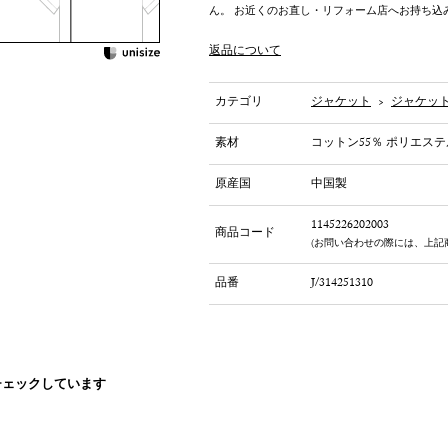
ん。 お近くのお直し・リフォーム店へお持ち込
返品について
カテゴリ
ジャケット
>
ジャケッ
素材
コットン55％ ポリエステ
原産国
中国製
1145226202003
商品コード
(お問い合わせの際には、上記
品番
J/314251310
チェックしています