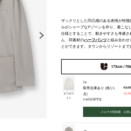
ザックリとした凹凸感のある表情が特徴
ルがシャープなVゾーンを作り、着こな
仕様とすることで、動きやすさも考慮さ
ん、同素材の
ハーフパンツ
と組み合わせ
とができます。タウンからリゾートまで
173cm / 70
54
52,
取寄在庫あり (残り1
36,
点)
オフホワ
イト
3-6日出荷予定
メルマガ登録後、お気