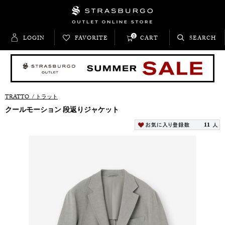
0
LOGIN
FAVORITE
CART
SEARCH
TRATTO
/
トラット
クールモーション 段返りジャケット
11