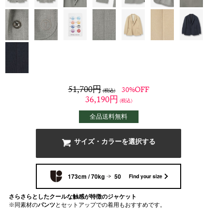
51,700
円
30%OFF
(税込)
36,190
円
(税込)
全品送料無料
サイズ・カラーを選択する
173cm / 70kg
50
Find your size
さらさらとしたクールな触感が特徴のジャケット
※同素材の
パンツ
とセットアップでの着用もおすすめです。