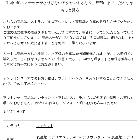
手縫い風のステッチがさりげないアクセントとなり、細部にまでこだわりを
感じさせる3つボタンの段返りジャケットです。ほどよくゆとりを持たせた
もっと見る
シルエットは、リラックス感がありながらも端正な印象を保ち、幅広いスタ
イリングに馴染みます。
こちらの商品は、ストラスブルゴアウトレット実店舗と在庫の共有をさせていただい
さらさらとしたクールな触感が特徴の高機能素材を使用し、汗ばむ季節にも
ております。
快適にお召しいただけます。木調の自然な表情を持つ合繊素材ならではの軽
ご注文後に在庫の確認をさせていただきますので、場合によっては完売となってしま
やかさと扱いやすさも魅力の一つです。
う可能性がございます。 商品の手配ができない場合は、翌日以降にご連絡の上、キャ
ンセルとさせていただきますことを何卒ご了承くださいませ。
カートに商品を入れた段階で、お客様の在庫は30分間確保されますが、この時点でご
購入したことにはなりませんのでご注意ください。 30分を過ぎますと確保は解除され
ますのでお早めにレジにお進み下さい。
オンラインストアでのお買い物は、ブランドハンガーをお付けすることができません
ので、予めご了承ください。
アウトレット商品はオンラインストアおよびストラスブルゴ各店での修理・お直しを
承っておりません。 お近くのお直し・リフォーム店へお持ち込みください。
返品について
カテゴリ
ジャケット
表生地：ポリエステル95％ ポリウレタン5％ 裏生地：ポリ