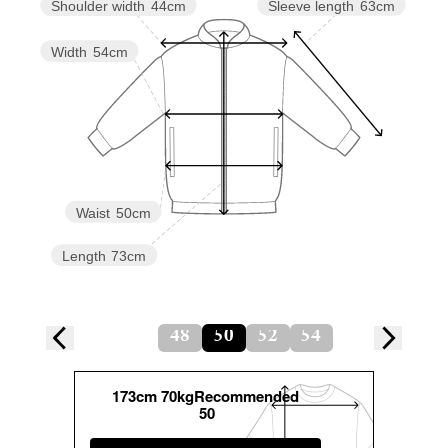
Sleeve length
63cm
Shoulder width
44cm
Width
54cm
Waist
50cm
Length
73cm
48
50
52
54
173cm 70kgRecommended
50