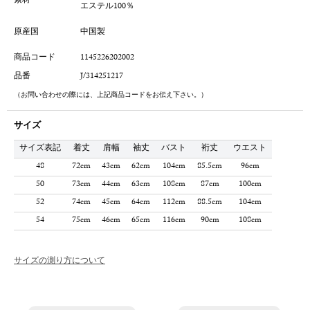
素材
エステル100％
原産国
中国製
商品コード
1145226202002
品番
J/314251217
（お問い合わせの際には、上記商品コードをお伝え下さい。）
サイズ
サイズ表記
着丈
肩幅
袖丈
バスト
裄丈
ウエスト
48
72cm
43cm
62cm
104cm
85.5cm
96cm
50
73cm
44cm
63cm
108cm
87cm
100cm
52
74cm
45cm
64cm
112cm
88.5cm
104cm
54
75cm
46cm
65cm
116cm
90cm
108cm
サイズの測り方について