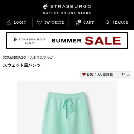
0
LOGIN
FAVORITE
CART
SEARCH
STRASBURGO
/
ストラスブルゴ
スウェット風パンツ
21