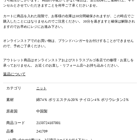
う可能性がございます。 商品の手配ができない場合は、翌日以降にご連絡の上、キャ
ンセルとさせていただきますことを何卒ご了承くださいませ。
カートに商品を入れた段階で、お客様の在庫は30分間確保されますが、この時点でご
購入したことにはなりませんのでご注意ください。 30分を過ぎますと確保は解除され
ますのでお早めにレジにお進み下さい。
オンラインストアでのお買い物は、ブランドハンガーをお付けすることができません
ので、予めご了承ください。
アウトレット商品はオンラインストアおよびストラスブルゴ各店での修理・お直しを
承っておりません。 お近くのお直し・リフォーム店へお持ち込みください。
返品について
カテゴリ
ニット
素材
綿74％ ポリエステル20％ ナイロン4％ ポリウレタン2％
原産国
中国製
商品コード
2150724107001
品番
241709