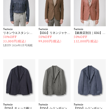
Sartorio
Sartorio
Sartorio
リネンウエスタンシャツ
【IZG】リネンジャケット
【銀座店別注｜IZG】リネンシルクコットン ジャケット
50%OFF
50%OFF
50%OFF
33,000円(税込)
99,000円(税込)
132,000円(税込)
LEON 2026年8月号
掲載
Sartorio
Sartorio
Sartorio
【IZG】チェック柄ジャケット
【IZG】ヘリンボーンジャケット
【IZG】ヘリンボーンジャケット