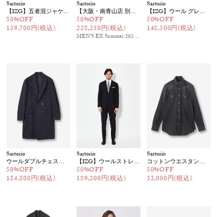
Sartorio
Sartorio
Sartorio
【IZG】五者混ジャケット
【大阪・南青山店 別注｜IZG】三者混ダブルスーツ
【IZG】ウール グレンチェックスーツ
50%OFF
50%OFF
50%OFF
139,700円(税込)
228,250円(税込)
148,500円(税込)
MEN'S EX Summer 2026
掲載
Sartorio
Sartorio
Sartorio
ウールダブルチェスターコート
【IZG】ウールストレッチスーツ
コットンウエスタンシャツ
50%OFF
50%OFF
50%OFF
184,800円(税込)
189,200円(税込)
33,000円(税込)