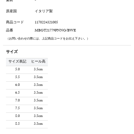
素材
-
原産国
イタリア製
商品コード
1170224321005
品番
MBGT21779PNNG/BWE
（お問い合わせの際には、上記商品コードをお伝え下さい。）
サイズ
サイズ表記
ヒール高
5.0
3.5cm
5.5
3.5cm
6.0
3.5cm
6.5
3.5cm
7.0
3.5cm
7.5
3.5cm
8.0
3.5cm
8.5
3.5cm