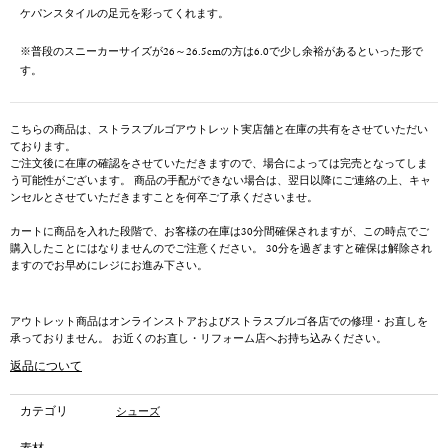
ケパンスタイルの足元を彩ってくれます。
※普段のスニーカーサイズが26～26.5cmの方は6.0で少し余裕があるといった形で
す。
こちらの商品は、ストラスブルゴアウトレット実店舗と在庫の共有をさせていただい
ております。
ご注文後に在庫の確認をさせていただきますので、場合によっては完売となってしま
う可能性がございます。 商品の手配ができない場合は、翌日以降にご連絡の上、キャ
ンセルとさせていただきますことを何卒ご了承くださいませ。
カートに商品を入れた段階で、お客様の在庫は30分間確保されますが、この時点でご
購入したことにはなりませんのでご注意ください。 30分を過ぎますと確保は解除され
ますのでお早めにレジにお進み下さい。
アウトレット商品はオンラインストアおよびストラスブルゴ各店での修理・お直しを
承っておりません。 お近くのお直し・リフォーム店へお持ち込みください。
返品について
カテゴリ
シューズ