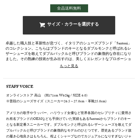
全品送料無料
サイズ・カラーを選択する
卓越した職人技と革新性が息づく、イタリアのシューズブランド「Santoni」
のコレクション。こちらはブランドのキーとなるダブルモンクと呼ばれるレ
ザーシューズを敢えてダブルバックルと呼びブランドの象徴的な存在になり
ました。その熟練の技術が生み出すのは、美しくエレガントなプロポーショ
ン。足を包み込むようなフィット感とともに、軽やかさと返りの良さを兼ね
もっと見る
備えた一足に仕上げられています。高級素材選びから染色、縫製に至るま
で、一切の妥協を排したクラフトマンシップが息づき、見る者の心を捉える
洗練されたデザインと快適な履き心地を両立。あらゆるシーンで足元をワン
ランク上の佇まいに引き上げます。
STAFF VOICE
オンラインストア 高山 (H171cm W62kg / SIZE 6.0)
※普段のシューズサイズ（スニーカー26.5～27.0cm・革靴25.0cm)
アメリカの歌手やラッパー、ハリウッド女優など世界各国のセレブリティに愛用さ
れ有名ブランドのOEMなども手掛けていた実績もあるSantoniからブランドのキー
となる新定番スニーカーです。ダブルモンクと呼ばれるレザーシューズを敢えてダ
ブルバックルと呼びブランドの象徴的なモデルのひとつです。歴史あるブランド故
の履き心地良さはもちろん、程よくシャープなのでカジュアルになりすぎないジャ