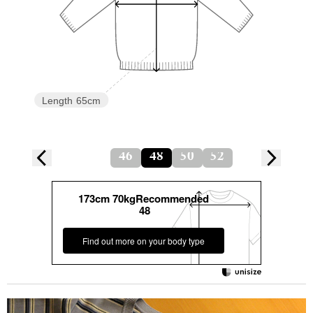
Length
65cm
46
48
50
52
173cm 70kgRecommended
48
Find out more on your body type