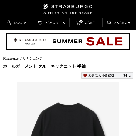
0
LOGIN
FAVORITE
CART
SEARCH
Rinascente
/
リナシェンテ
ホールガーメント クルーネックニット 半袖
84