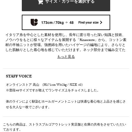
サイズ・カラーを選択する
173cm / 70kg
48
Find your size
イタリア糸を中心とした素材を使用し、長年に渡り培った深い知識と技術、
ノウハウをもとに様々なアイテムを展開する「Rinascente」から、コットン素
材の半袖ニットが登場。強撚綿を用いたハイゲージの編地により、さらりと
した肌触りとした着心地を感じていただけます。ネック部分まで編み立てた
シームレス仕様により、ストレスのない着用感と美しい仕上がりになってい
もっと見る
ます。シンプルでありながらも細部にまでこだわりが感じられる一着は、単
品使いはもちろん、ジャケットのインナーとしても上品に決まります。
※ご家庭で洗濯された場合、色落ちや風合いの変化が生じる可能性がござい
ますため、クリーニングでのお手入れを推奨しております。
STAFF VOICE
オンラインストア 高山 (H171cm W62kg / SIZE 48)
※普段46サイズですが敢えてワンサイズ上をチョイスしました。
体のラインによく馴染むホールガーメントニットは快適な着心地と上品さを感じさ
せる大人な一枚でございます。
こちらの商品は、ストラスブルゴアウトレット実店舗と在庫の共有をさせていただい
ております。