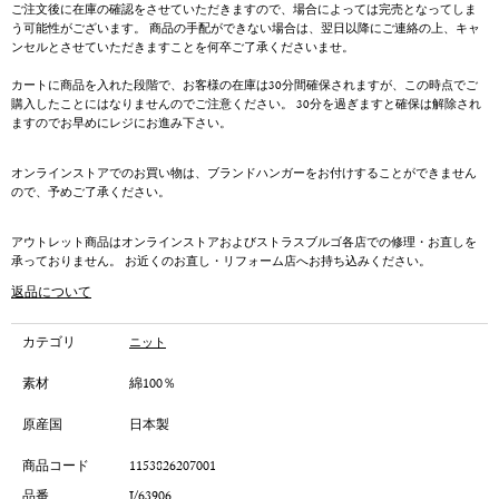
ご注文後に在庫の確認をさせていただきますので、場合によっては完売となってしま
う可能性がございます。 商品の手配ができない場合は、翌日以降にご連絡の上、キャ
ンセルとさせていただきますことを何卒ご了承くださいませ。
カートに商品を入れた段階で、お客様の在庫は30分間確保されますが、この時点でご
購入したことにはなりませんのでご注意ください。 30分を過ぎますと確保は解除され
ますのでお早めにレジにお進み下さい。
オンラインストアでのお買い物は、ブランドハンガーをお付けすることができません
ので、予めご了承ください。
アウトレット商品はオンラインストアおよびストラスブルゴ各店での修理・お直しを
承っておりません。 お近くのお直し・リフォーム店へお持ち込みください。
返品について
カテゴリ
ニット
素材
綿100％
原産国
日本製
商品コード
1153826207001
品番
J/63906