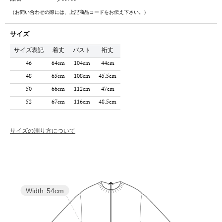
（お問い合わせの際には、上記商品コードをお伝え下さい。）
サイズ
サイズ表記
着丈
バスト
裄丈
46
64cm
104cm
44cm
48
65cm
108cm
45.5cm
50
66cm
112cm
47cm
52
67cm
116cm
48.5cm
サイズの測り方について
Width
54cm